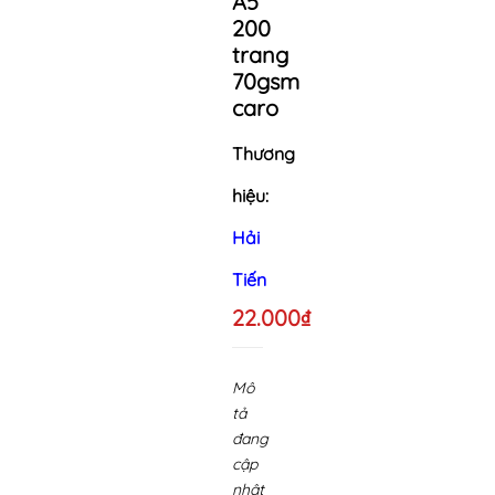
A5
200
trang
70gsm
caro
Thương
hiệu:
Hải
Tiến
22.000₫
Mô
tả
đang
cập
nhật