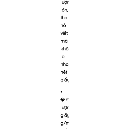
lượng
lớn,
tha
hồ
viết
mà
không
lo
nhanh
hết
giấy.
•
💎
Định
lượng
giấy:
70
g/m²
–