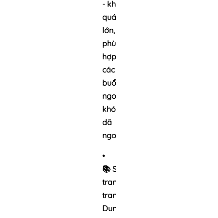
-
không
quá
lớn,
phù
hợp
các
buổi
ngoại
khóa,
dã
ngoại
•
📚
Số
trang:
200
trang
–
Dung