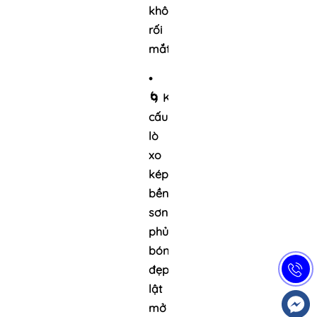
không
rối
mắt.
•
🌀
Kết
cấu:
Gáy
lò
xo
kép
siêu
bền,
sơn
phủ
bóng
đẹp,
lật
mở