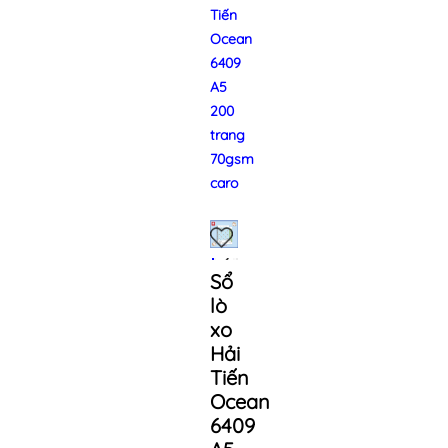
Tiến
Ocean
6409
A5
200
trang
70gsm
caro
Sổ
lò
xo
Hải
Tiến
Ocean
6409