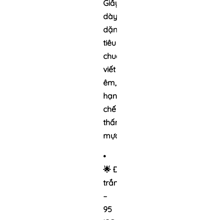
Giấy
dày
dặn
tiêu
chuẩn,
viết
êm,
hạn
chế
thấm
mực.
•
🌟
Độ
trắng:
92
–
95