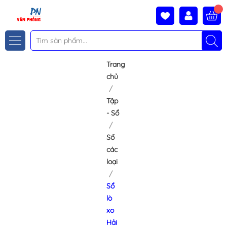
Trang
chủ
Tập
- Sổ
Sổ
các
loại
Sổ
lò
xo
Hải