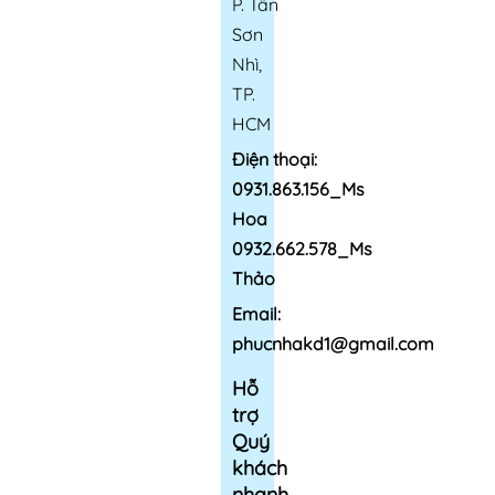
P. Tân
Sơn
Nhì,
TP.
HCM
Điện thoại:
0931.863.156_Ms
Hoa
0932.662.578_Ms
Thảo
Email:
phucnhakd1@gmail.com
Hỗ
trợ
Quý
khách
nhanh