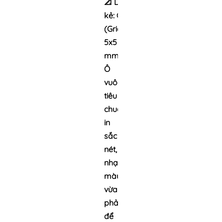
📐
Dòng
kẻ:
Caro
(Grid)
5x5
mm
–
Ô
vuông
tiêu
chuẩn,
in
sắc
nét,
nhạt
màu
vừa
phải
để