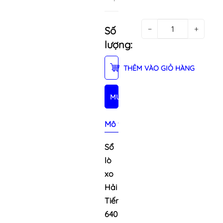
−
+
Số
lượng:
THÊM VÀO GIỎ HÀNG
MUA NGAY
Mô tả sản phẩm
Sổ
lò
xo
Hải
Tiến
6409