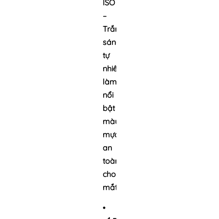
ISO
–
Trắng
sáng
tự
nhiên,
làm
nổi
bật
màu
mực,
an
toàn
cho
mắt.
•