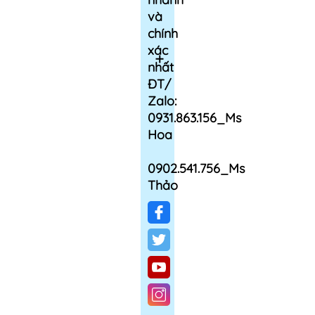
và
chính
xác
nhất
ĐT/
Zalo:
0931.863.156_Ms
Hoa
0902.541.756_Ms
Thảo