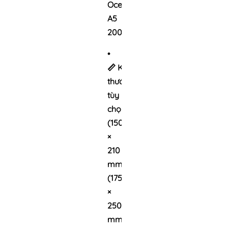
Ocean
A5
200Tr
•
📏
Kích
thước
tùy
chọn:
A5
(150
×
210
mm)|
B5
(175
×
250
mm)