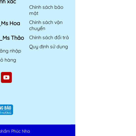
nh xác
Chính sách bảo
mật
Chính sách vận
6_Ms Hoa
chuyển
6_Ms Thảo
Chính sách đổi trả
Quy định sử dụng
ăng nhập
iỏ hàng
phẩm Phúc Nha