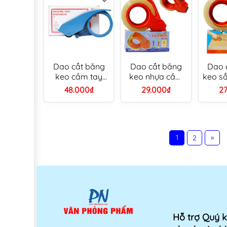
Dao cắt băng
Dao cắt băng
Dao 
keo cầm tay
keo nhựa cầm
keo s
5cm Deli 801
tay Dân Hoa
Dân 
48.000₫
29.000₫
2
(nhựa)
5cm/ 6cm/ 7cm
6cm/ 
(100)
1
»
2
Hỗ trợ Quý 