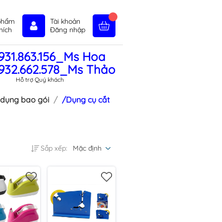
phẩm
Tài khoản
hích
Đăng nhập
931.863.156_Ms Hoa
in tức
Liên hệ
Chính sách
932.662.578_Ms Thảo
Hỗ trợ Quý khách
 dụng bao gói
/Dụng cụ cắt
Sắp xếp:
Mặc định