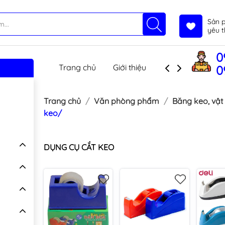
Sản 
yêu t
0
Trang chủ
Giới thiệu
Sản phẩm
T
0
Trang chủ
Văn phòng phẩm
Băng keo, vật
keo/
DỤNG CỤ CẮT KEO