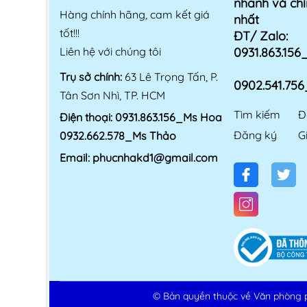
nhanh và chí
Hàng chính hãng, cam kết giá
nhất
tốt!!!
ĐT/ Zalo:
Liên hệ với chúng tôi
0931.863.15
Trụ sở chính:
63 Lê Trọng Tấn, P.
0902.541.75
Tân Sơn Nhì, TP. HCM
Tìm kiếm
Đ
Điện thoại:
0931.863.156_Ms Hoa
Đăng ký
G
0932.662.578_Ms Thảo
Email:
phucnhakd1@gmail.com
© Bản quyền thuộc về
Văn phòng 