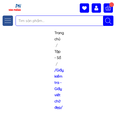
Trang
chủ
Tập
- Sổ
/Giấy
kiểm
tra -
Giấy
viết
chữ
đẹp/