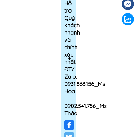
Hỗ
trợ
Quý
khách
nhanh
và
chính
xác
nhất
ĐT/
Zalo:
0931.863.156_Ms
Hoa
0902.541.756_Ms
Thảo