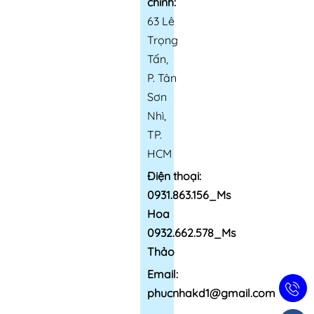
chính:
63 Lê
Trọng
Tấn,
P. Tân
Sơn
Nhì,
TP.
HCM
Điện thoại:
0931.863.156_Ms
Hoa
0932.662.578_Ms
Thảo
Email:
phucnhakd1@gmail.com