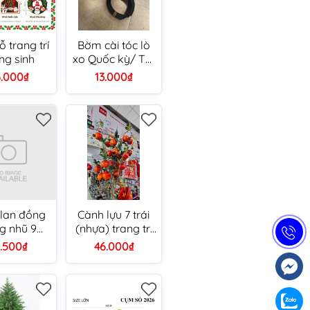
ỗ trang trí
Bờm cài tóc lò
ng sinh
xo Quốc kỳ/ Tôi
yêu Việt Nam
.000₫
13.000₫
lan đồng
Cành lựu 7 trái
g nhũ 9
(nhựa) trang trí
ng lớn
Tết
8.500₫
46.000₫