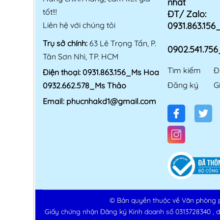
nhất
tốt!!!
ĐT/ Zalo:
Liên hệ với chúng tôi
0931.863.15
Trụ sở chính:
63 Lê Trọng Tấn, P.
0902.541.75
Tân Sơn Nhì, TP. HCM
Tìm kiếm
Đ
Điện thoại:
0931.863.156_Ms Hoa
Đăng ký
G
0932.662.578_Ms Thảo
Email:
phucnhakd1@gmail.com
© Bản quyền thuộc về
Văn phòng 
Giấy chứng nhận Đăng ký Kinh doanh số 0313728340 , 