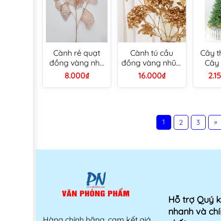
Cành rẻ quạt
Cành tú cầu
Cây t
đồng vàng nhũ
đồng vàng nhũ 3
Cây 
9 rẻ quạt trang
bông
1.8m
8.000₫
16.000₫
2.1
trí Tết
(khôn
kiện 
1
»
2
3
Hỗ trợ Quý 
nhanh và chí
Hàng chính hãng, cam kết giá