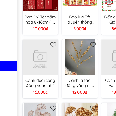
Bao lì xì Tết gấm
Bao lì xì Tết
Biển g
hoa 8x16cm (10
truyền thống
Giá
cái/ túi/ 5 mẫu)
8x16cm C150 (túi
10.000₫
5.000₫
86
10 cái/ xấp 100
cái)
Cành đuôi công
Cành lá táo
Cành 
đồng vàng nhũ
đồng vàng nhũ
vàn
5 nhánh trang trí
bô
16.000₫
12.000₫
1
Tết