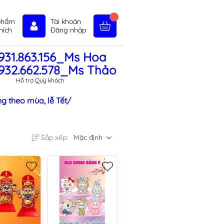
phẩm
Tài khoản
hích
Đăng nhập
931.863.156_Ms Hoa
in tức
Liên hệ
Chính sách
932.662.578_Ms Thảo
Hỗ trợ Quý khách
g theo mùa, lễ Tết/
Sắp xếp:
Mặc định