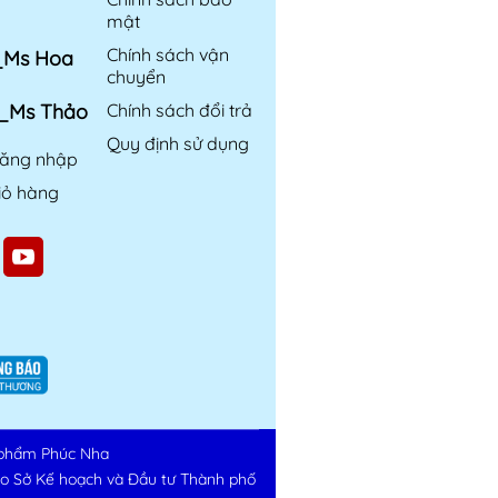
mật
Chính sách vận
6_Ms Hoa
chuyển
6_Ms Thảo
Chính sách đổi trả
Quy định sử dụng
ăng nhập
iỏ hàng
phẩm Phúc Nha
do Sở Kế hoạch và Đầu tư Thành phố