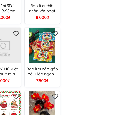
ì xì 3D 1
Bao lì xì chibi
 9x18cm
nhân vật hoạt
i 1 cái)
hình
4.000₫
8.000₫
 xì Hỷ Việt
Bao lì xì nắp gấp
y tua rua
nổi 1 lớp ngang
x15.5cm
9x17cm (3 cái/
.000₫
7.500₫
ộc/ Tài (1
túi)
cái)