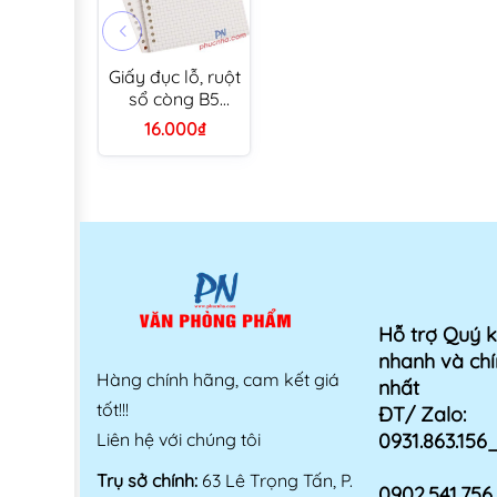
Giấy đục lỗ, ruột
sổ còng B5
250x172mm 26
16.000₫
lỗ 50 tờ
Hỗ trợ Quý 
nhanh và chí
Hàng chính hãng, cam kết giá
nhất
tốt!!!
ĐT/ Zalo:
Liên hệ với chúng tôi
0931.863.15
Trụ sở chính:
63 Lê Trọng Tấn, P.
0902.541.75