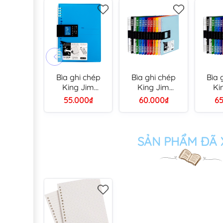
Bìa ghi chép
Bìa ghi chép
Bìa 
King Jim
King Jim
Ki
9854GSV A5
9855GSV B5
985
55.000₫
60.000₫
65
còng nhựa 8 lỗ
còng nhựa 8 lỗ
còng 
(thay được giấy)
(thay được giấy)
(thay 
SẢN PHẨM ĐÃ