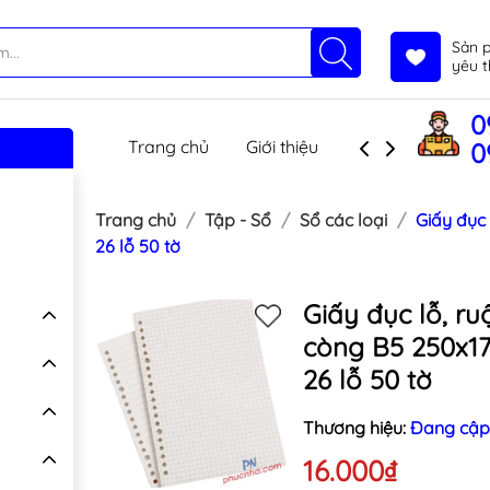
Sản 
yêu t
0
Trang chủ
Giới thiệu
Sản phẩm
T
0
Trang chủ
Tập - Sổ
Sổ các loại
Giấy đục
26 lỗ 50 tờ
Giấy đục lỗ, ru
còng B5 250x
26 lỗ 50 tờ
Thương hiệu:
Đang cập
16.000₫