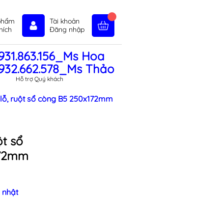
phẩm
Tài khoản
hích
Đăng nhập
931.863.156_Ms Hoa
in tức
Liên hệ
Chính sách
932.662.578_Ms Thảo
Hỗ trợ Quý khách
 lỗ, ruột sổ còng B5 250x172mm
ột sổ
172mm
 nhật