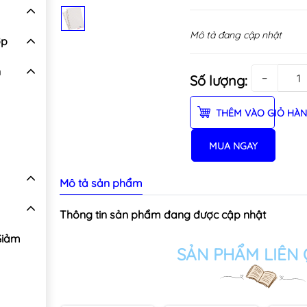
Mô tả đang cập nhật
ợp
n
−
Số lượng:
THÊM VÀO GIỎ HÀ
MUA NGAY
Mô tả sản phẩm
Thông tin sản phẩm đang được cập nhật
Giảm
SẢN PHẨM LIÊN