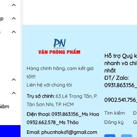
ợp
n
Hỗ trợ Quý 
nhanh và chí
Hàng chính hãng, cam kết giá
nhất
tốt!!!
ĐT/ Zalo:
Liên hệ với chúng tôi
0931.863.15
Trụ sở chính:
63 Lê Trọng Tấn, P.
0902.541.75
Tân Sơn Nhì, TP. HCM
Giảm
Tìm kiếm
Đ
Điện thoại:
0931.863.156_Ms Hoa
Đăng ký
G
0932.662.578_Ms Thảo
Email:
phucnhakd1@gmail.com