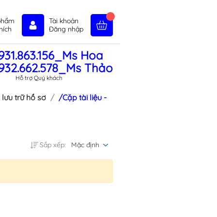
phẩm
Tài khoản
hích
Đăng nhập
931.863.156_Ms Hoa
in tức
Liên hệ
Chính sách
932.662.578_Ms Thảo
Hỗ trợ Quý khách
 lưu trữ hồ sơ
/Cặp tài liệu -
Sắp xếp:
Mặc định