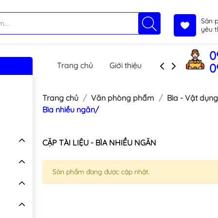
Sản 
yêu t
0
Trang chủ
Giới thiệu
Sản phẩm
T
0
Trang chủ
Văn phòng phẩm
Bìa - Vật dụng
Bìa nhiều ngăn/
CẶP TÀI LIỆU - BÌA NHIỀU NGĂN
Sản phẩm đang được cập nhật.