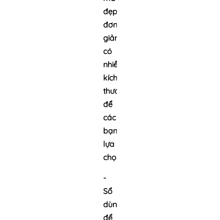
đẹp,
đơn
giản,
có
nhiều
kích
thước
để
các
bạn
lựa
chọn.
-
Sổ
dùng
để