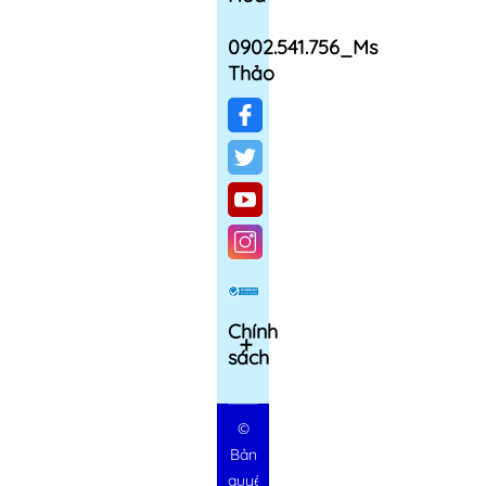
0902.541.756_Ms
Thảo
Chính
sách
©
Bản
quyền