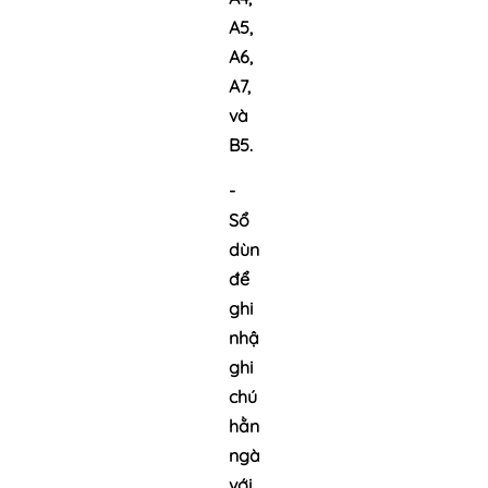
A5,
A6,
A7,
và
B5.
-
Sổ
dùng
để
ghi
nhận,
ghi
chú
hằng
ngày.
với