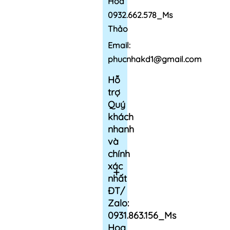
Hoa
0932.662.578_Ms
Thảo
Email:
phucnhakd1@gmail.com
Hỗ
trợ
Quý
khách
nhanh
và
chính
xác
nhất
ĐT/
Zalo:
0931.863.156_Ms
Hoa