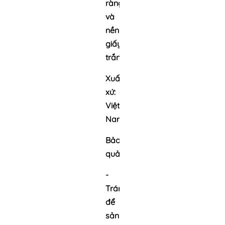
ràng
và
nền
giấy
trắng.
Xuất
xứ:
Việt
Nam
Bảo
quản:
-
Tránh
để
sản