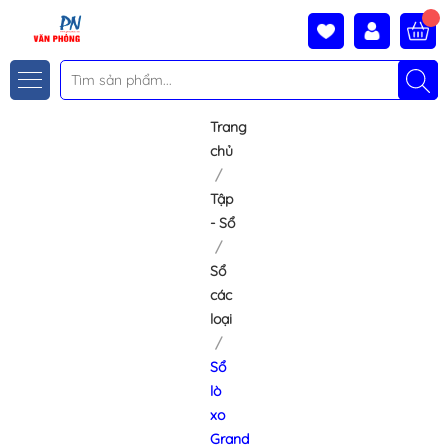
Trang
chủ
Tập
- Sổ
Sổ
các
loại
Sổ
lò
xo
Grand