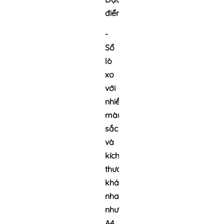
điểm:
-
Sổ
lò
xo
với
nhiều
màu
sắc
và
kích
thước
khác
nhau
như
A4,