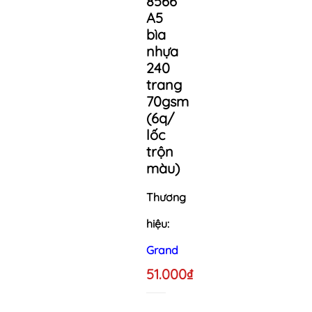
8566
A5
bìa
nhựa
240
trang
70gsm
(6q/
lốc
trộn
màu)
Thương
hiệu:
Grand
51.000₫