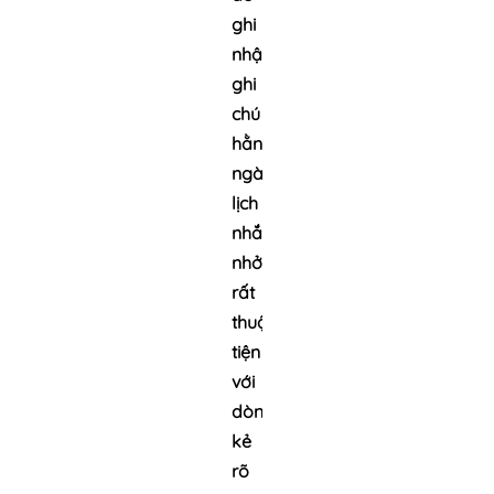
ghi
nhận,
ghi
chú
hằng
ngày,
lịch
nhắc
nhở
rất
thuận
tiện
với
dòng
kẻ
rõ