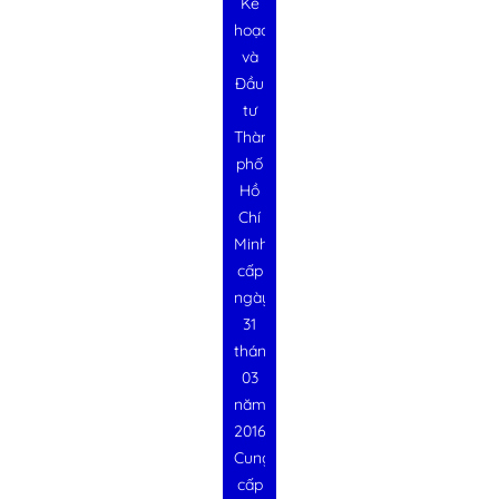
Kế
hoạch
và
Đầu
tư
Thành
phố
Hồ
Chí
Minh
cấp
ngày
31
tháng
03
năm
2016
Cung
cấp