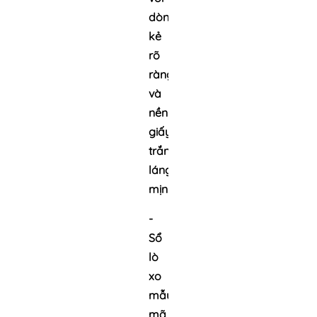
dòng
kẻ
rõ
ràng
và
nền
giấy
trắng
láng
mịn.
-
Sổ
lò
xo
mẫu
mã