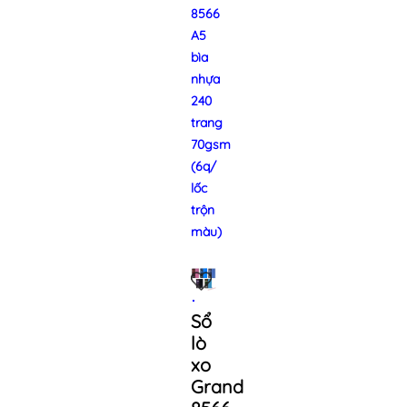
8566
A5
bìa
nhựa
240
trang
70gsm
(6q/
lốc
trộn
màu)
Sổ
lò
xo
Grand