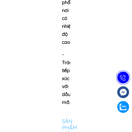
phẩm
nơi
có
nhiệt
độ
cao.
-
Tránh
tiếp
xúc
với
dầu
mỡ.
SẢN
PHẨM