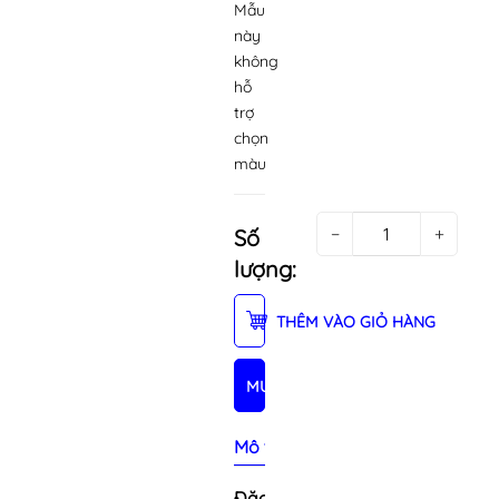
Mẫu
này
không
hỗ
trợ
chọn
màu
−
+
Số
lượng:
THÊM VÀO GIỎ HÀNG
MUA NGAY
Mô tả sản phẩm
Đặc