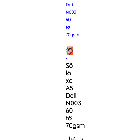
Deli
N003
60
tờ
70gsm
Sổ
lò
xo
A5
Deli
N003
60
tờ
70gsm
Thương