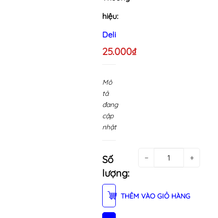
hiệu:
Deli
25.000₫
Mô
tả
đang
cập
nhật
−
+
Số
lượng:
THÊM VÀO GIỎ HÀNG