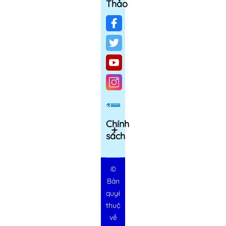
Thảo
Chính
sách
©
Bản
quyền
thuộc
về