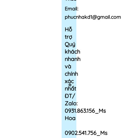
Email:
phucnhakd1@gmail.com
Hỗ
trợ
Quý
khách
nhanh
và
chính
xác
nhất
ĐT/
Zalo:
0931.863.156_Ms
Hoa
0902.541.756_Ms