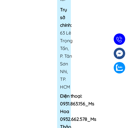
Trụ
sở
chính:
63 Lê
Trọng
Tấn,
P. Tân
Sơn
Nhì,
TP.
HCM
Điện thoại:
0931.863.156_Ms
Hoa
0932.662.578_Ms
Thảo