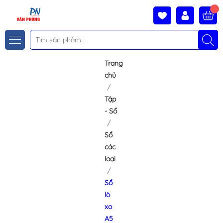
Trang
chủ
Tập
- Sổ
Sổ
các
loại
Sổ
lò
xo
A5