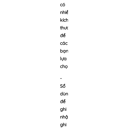
có
nhiều
kích
thước
để
các
bạn
lựa
chọn.
-
Sổ
dùng
để
ghi
nhận,
ghi