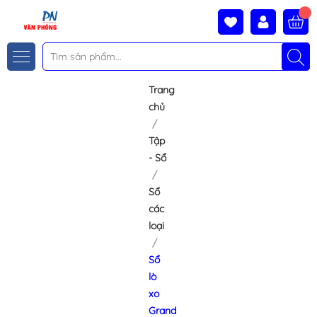
Trang
chủ
Tập
- Sổ
Sổ
các
loại
Sổ
lò
xo
Grand