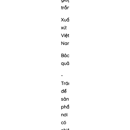
trắng.
Xuất
xứ:
Việt
Nam
Bảo
quản:
-
Tránh
để
sản
phẩm
nơi
có