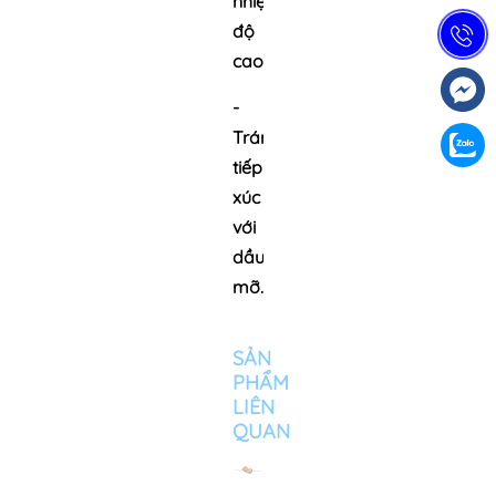
nhiệt
độ
cao.
-
Tránh
tiếp
xúc
với
dầu
mỡ.
SẢN
PHẨM
LIÊN
QUAN