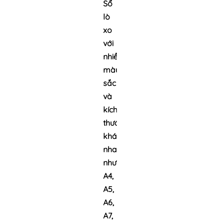
Sổ
lò
xo
với
nhiều
màu
sắc
và
kích
thước
khác
nhau
như
A4,
A5,
A6,
A7,