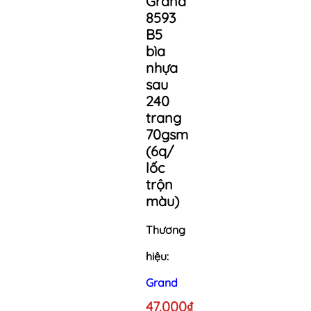
Grand
8593
B5
bìa
nhựa
sau
240
trang
70gsm
(6q/
lốc
trộn
màu)
Thương
hiệu:
Grand
47.000₫