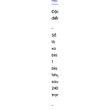
Mô tả sản phẩm
Đặc
điểm:
-
Sổ
lò
xo
bìa
1
bìa
Nhựa
sau
240
trang.
-