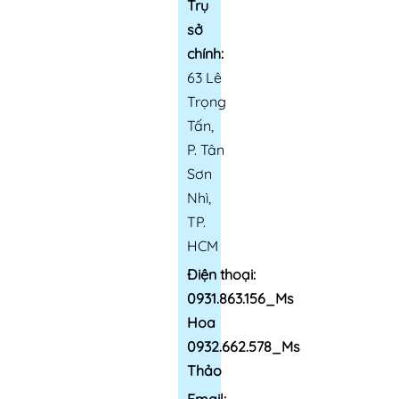
Trụ
sở
chính:
63 Lê
Trọng
Tấn,
P. Tân
Sơn
Nhì,
TP.
HCM
Điện thoại:
0931.863.156_Ms
Hoa
0932.662.578_Ms
Thảo