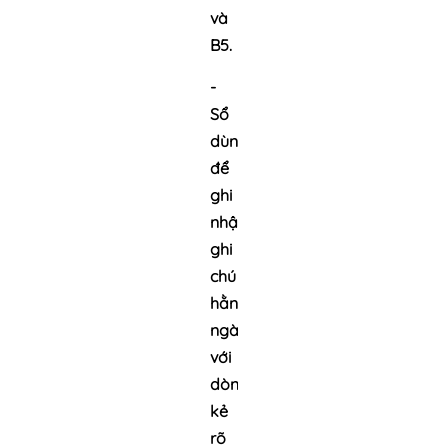
và
B5.
-
Sổ
dùng
để
ghi
nhận,
ghi
chú
hằng
ngày.
với
dòng
kẻ
rõ