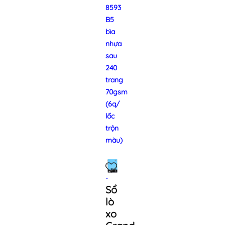
8593
B5
bìa
nhựa
sau
240
trang
70gsm
(6q/
lốc
trộn
màu)
Sổ
lò
xo