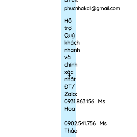
Email:
phucnhakd1@gmail.com
Hỗ
trợ
Quý
khách
nhanh
và
chính
xác
nhất
ĐT/
Zalo:
0931.863.156_Ms
Hoa
0902.541.756_Ms
Thảo