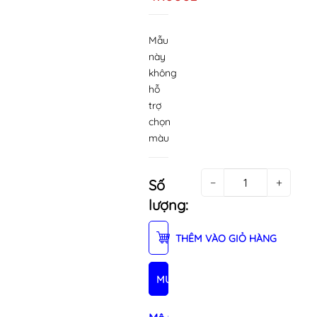
Mẫu
này
không
hỗ
trợ
chọn
màu
−
+
Số
lượng:
THÊM VÀO GIỎ HÀNG
MUA NGAY