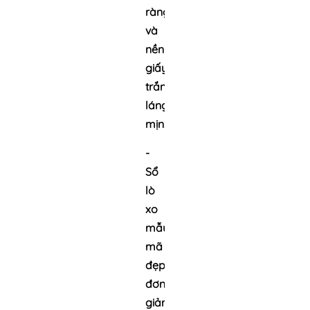
ràng
và
nền
giấy
trắng
láng
mịn.
-
Sổ
lò
xo
mẫu
mã
đẹp,
đơn
giản,