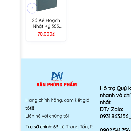
Sổ Kế Hoạch
Nhật Ký 365
Ngày Life
70.000₫
Planner A5 114
tờ
Hỗ trợ Quý 
nhanh và chí
Hàng chính hãng, cam kết giá
nhất
tốt!!!
ĐT/ Zalo:
Liên hệ với chúng tôi
0931.863.15
Trụ sở chính:
63 Lê Trọng Tấn, P.
0902.541.75