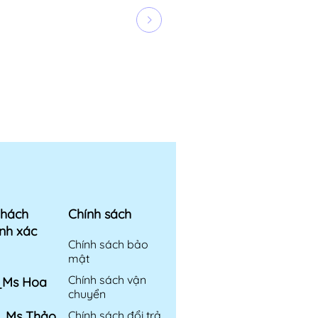
khách
Chính sách
nh xác
Chính sách bảo
mật
Chính sách vận
6_Ms Hoa
chuyển
6_Ms Thảo
Chính sách đổi trả