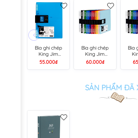
Bìa ghi chép
Bìa ghi chép
Bìa 
King Jim
King Jim
Ki
9854GSV A5
9855GSV B5
985
55.000₫
60.000₫
65
còng nhựa 8 lỗ
còng nhựa 8 lỗ
còng 
(thay được giấy)
(thay được giấy)
(thay 
SẢN PHẨM ĐÃ