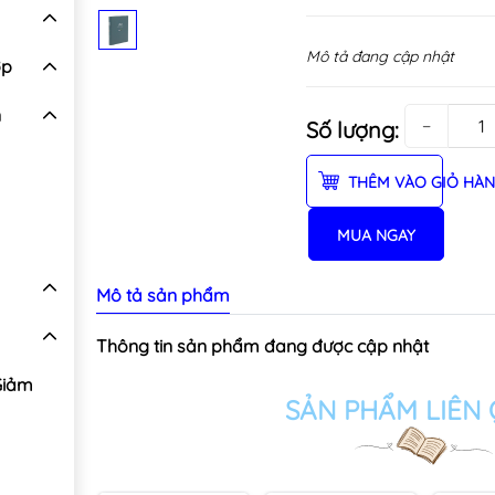
Mô tả đang cập nhật
ợp
n
−
Số lượng:
THÊM VÀO GIỎ HÀ
MUA NGAY
Mô tả sản phẩm
Thông tin sản phẩm đang được cập nhật
Giảm
SẢN PHẨM LIÊN