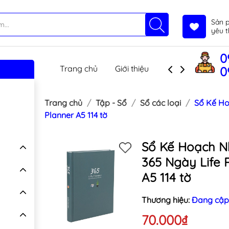
Sản 
yêu t
0
Trang chủ
Giới thiệu
Sản phẩm
T
0
Trang chủ
Tập - Sổ
Sổ các loại
Sổ Kế Ho
Planner A5 114 tờ
Sổ Kế Hoạch N
365 Ngày Life 
A5 114 tờ
Thương hiệu:
Đang cập
70.000₫