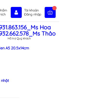
phẩm
Tài khoản
hích
Đăng nhập
931.863.156_Ms Hoa
in tức
Liên hệ
Chính sách
932.662.578_Ms Thảo
Hỗ trợ Quý khách
đen A5 20.5x14cm
 nhật