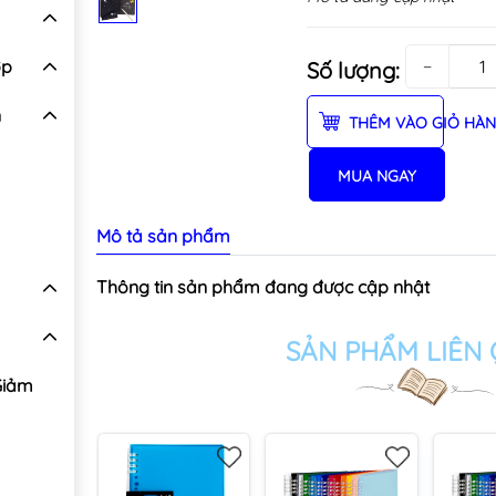
ợp
−
Số lượng:
n
THÊM VÀO GIỎ HÀ
MUA NGAY
Mô tả sản phẩm
Thông tin sản phẩm đang được cập nhật
SẢN PHẨM LIÊN
Giảm