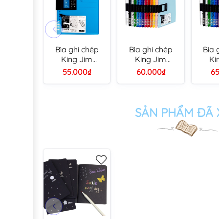
Bìa ghi chép
Bìa ghi chép
Bìa 
King Jim
King Jim
Ki
9854GSV A5
9855GSV B5
985
55.000₫
60.000₫
65
còng nhựa 8 lỗ
còng nhựa 8 lỗ
còng 
(thay được giấy)
(thay được giấy)
(thay 
SẢN PHẨM ĐÃ