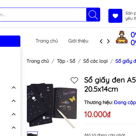
Sản 
yêu t
0
Trang chủ
Giới thiệu
Sản phẩm
T
0
Trang chủ
Tập - Sổ
Sổ các loại
Sổ giấy 
Sổ giấy đen A5
20.5x14cm
Thương hiệu:
Đang cập
10.000₫
Mô tả đang cập nhật