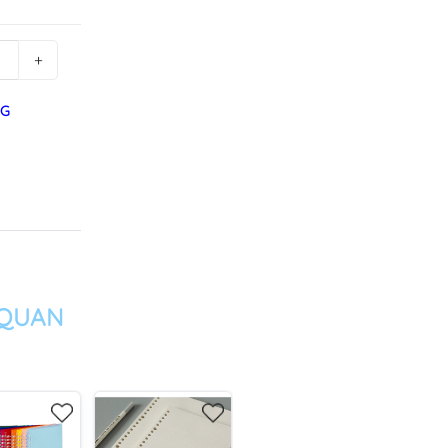
+
NG
 QUAN