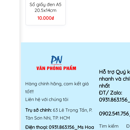
Sổ giấy đen A5
20.5x14cm
10.000₫
Hỗ trợ Quý 
nhanh và chí
Hàng chính hãng, cam kết giá
nhất
tốt!!!
ĐT/ Zalo:
Liên hệ với chúng tôi
0931.863.15
Trụ sở chính:
63 Lê Trọng Tấn, P.
0902.541.75
Tân Sơn Nhì, TP. HCM
Tìm kiếm
Đ
Điện thoại:
0931.863.156_Ms Hoa