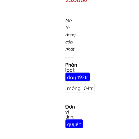
Mô
tả
đang
cập
nhật
Phân
loại:
dày 192tr
mỏng 104tr
Đơn
vị
tính:
quyển