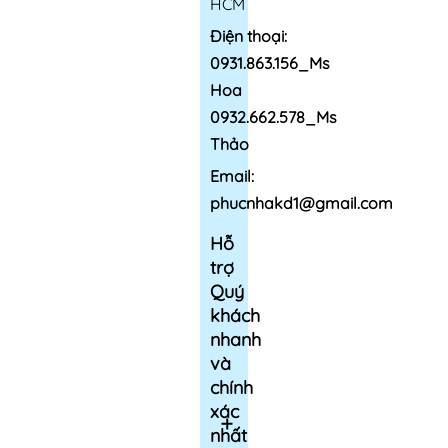
HCM
Điện thoại:
0931.863.156_Ms
Hoa
0932.662.578_Ms
Thảo
Email:
phucnhakd1@gmail.com
Hỗ
trợ
Quý
khách
nhanh
và
chính
xác
nhất