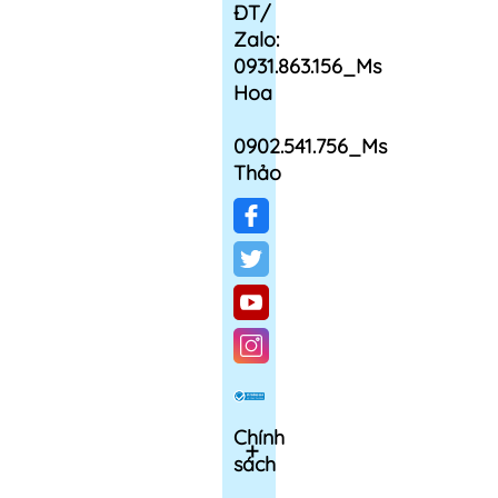
ĐT/
Zalo:
0931.863.156_Ms
Hoa
0902.541.756_Ms
Thảo
Chính
sách