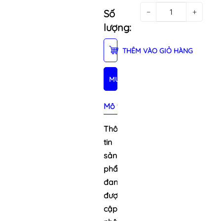
−
+
Số
lượng:
THÊM VÀO GIỎ HÀNG
MUA NGAY
Mô tả sản phẩm
Thông
tin
sản
phẩm
đang
được
cập