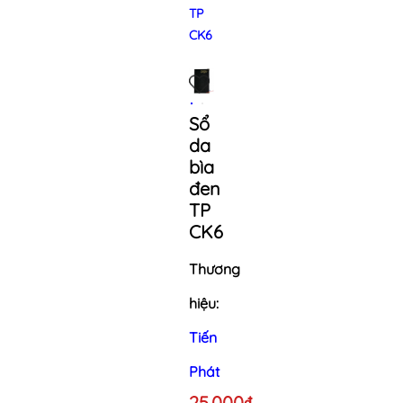
TP
CK6
Sổ
da
bìa
đen
TP
CK6
Thương
hiệu:
Tiến
Phát
25.000₫