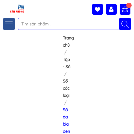
Trang
chủ
Tập
- Sổ
Sổ
các
loại
Sổ
da
bìa
đen