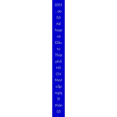
0313728340
, do
Sở
Kế
hoạch
và
Đầu
tư
Thành
phố
Hồ
Chí
Minh
cấp
ngày
31
tháng
03