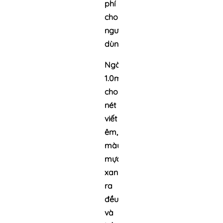
phí
cho
người
dùng
Ngòi
1.0mm
cho
nét
viết
êm,
màu
mực
xanh
ra
đều
và