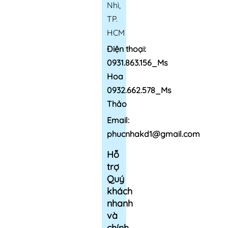
Nhì,
TP.
HCM
Điện thoại:
0931.863.156_Ms
Hoa
0932.662.578_Ms
Thảo
Email:
phucnhakd1@gmail.com
Hỗ
trợ
Quý
khách
nhanh
và
chính