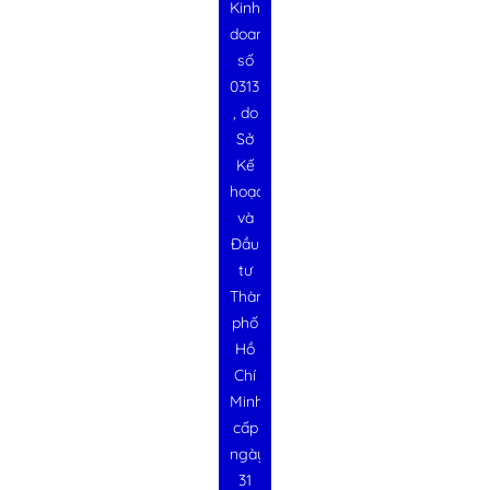
Kinh
doanh
số
0313728340
, do
Sở
Kế
hoạch
và
Đầu
tư
Thành
phố
Hồ
Chí
Minh
cấp
ngày
31