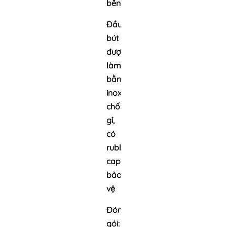
bền
Đầu
bút
được
làm
bằng
inox
chống
gỉ,
có
rubber
cap
bảo
vệ
Đóng
gói: