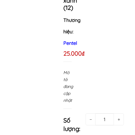
xanh
(12)
Thương
hiệu:
Pentel
25.000₫
Mô
tả
đang
cập
nhật
−
+
Số
lượng: