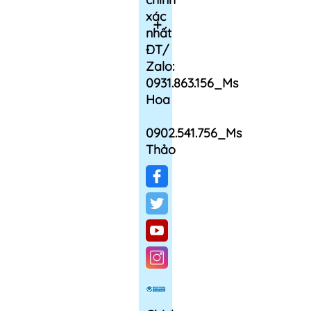
xác
nhất
ĐT/
Zalo:
0931.863.156_Ms
Hoa
0902.541.756_Ms
Thảo