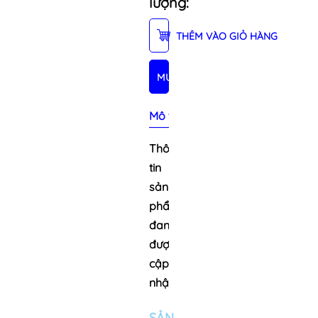
lượng:
THÊM VÀO GIỎ HÀNG
MUA NGAY
Mô tả sản phẩm
Thông
tin
sản
phẩm
đang
được
cập
nhật
SẢN