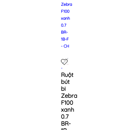
Zebra
F100
xanh
0.7
BR-
1B-F
- CH
Ruột
bút
bi
Zebra
F100
xanh
0.7
BR-