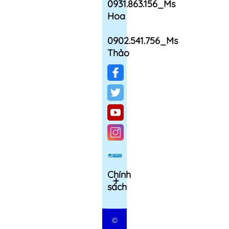
0931.863.156_Ms
Hoa
0902.541.756_Ms
Thảo
Chính
sách
©