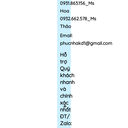
0931.863.156_Ms
Hoa
0932.662.578_Ms
Thảo
Email:
phucnhakd1@gmail.com
Hỗ
trợ
Quý
khách
nhanh
và
chính
xác
nhất
ĐT/
Zalo: