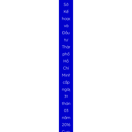
Sở
Kế
hoạch
và
Đầu
tư
Thành
phố
Hồ
Chí
Minh
cấp
ngày
31
tháng
03
năm
2016
Cung