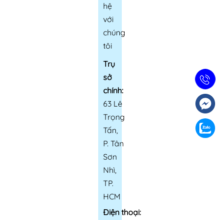
hệ
với
chúng
tôi
Trụ
sở
chính:
63 Lê
Trọng
Tấn,
P. Tân
Sơn
Nhì,
TP.
HCM
Điện thoại: