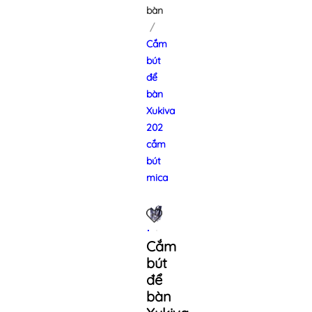
bàn
Cắm
bút
để
bàn
Xukiva
202
cắm
bút
mica
Cắm
bút
để
bàn