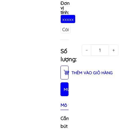
Đơn
vị
tính:
xxxxx
Cái
−
+
Số
lượng:
THÊM VÀO GIỎ HÀNG
MUA NGAY
Mô tả sản phẩm
Cắm
bút