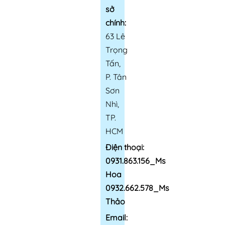
sở
chính:
63 Lê
Trọng
Tấn,
P. Tân
Sơn
Nhì,
TP.
HCM
Điện thoại:
0931.863.156_Ms
Hoa
0932.662.578_Ms
Thảo
Email: