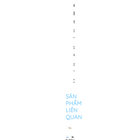
ngăn: 05, chất
liệu: Nhựa, kích
thước: 10.8
x
10.6
x
9.2 cm, màu
sắc: Trắng,
Trà,
Xanh
SẢN
PHẨM
LIÊN
QUAN