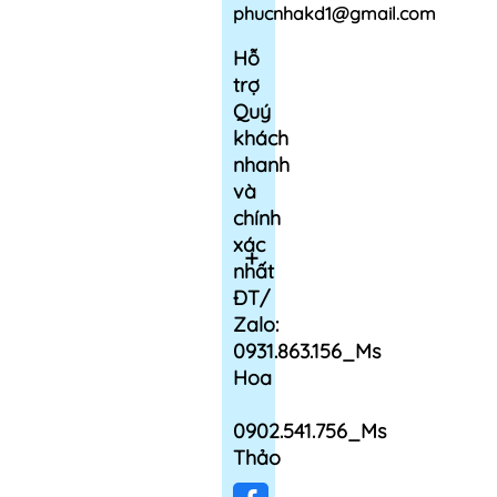
phucnhakd1@gmail.com
Hỗ
trợ
Quý
khách
nhanh
và
chính
xác
nhất
ĐT/
Zalo:
0931.863.156_Ms
Hoa
0902.541.756_Ms
Thảo