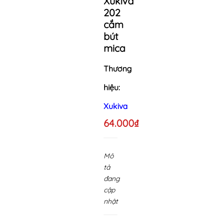
Xukiva
202
cắm
bút
mica
Thương
hiệu:
Xukiva
64.000₫
Mô
tả
đang
cập
nhật