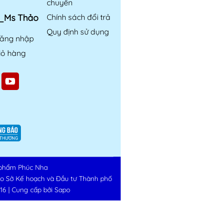
chuyển
6_Ms Thảo
Chính sách đổi trả
Quy định sử dụng
ăng nhập
iỏ hàng
phẩm Phúc Nha
do Sở Kế hoạch và Đầu tư Thành phố
16
|
Cung cấp bởi
Sapo