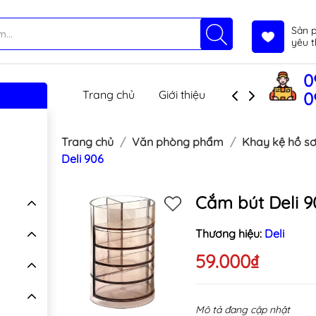
Sản 
yêu t
0
Trang chủ
Giới thiệu
Sản phẩm
T
0
Trang chủ
Văn phòng phẩm
Khay kệ hồ sơ
Deli 906
Cắm bút Deli 9
Thương hiệu:
Deli
59.000₫
Mô tả đang cập nhật