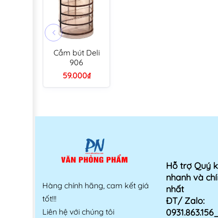
Cắm bút Deli
906
59.000₫
Hỗ trợ Quý 
nhanh và chí
Hàng chính hãng, cam kết giá
nhất
tốt!!!
ĐT/ Zalo:
Liên hệ với chúng tôi
0931.863.15