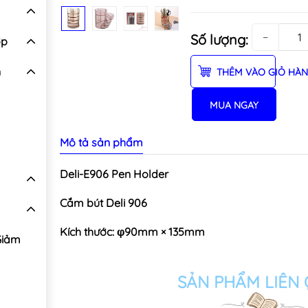
−
Số lượng:
ợp
n
THÊM VÀO GIỎ HÀ
MUA NGAY
Mô tả sản phẩm
Deli-E906 Pen Holder
Cắm bút Deli 906
Kích thước: φ90mm × 135mm
Giảm
SẢN PHẨM LIÊN