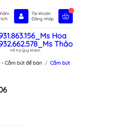
phẩm
Tài khoản
hích
Đăng nhập
931.863.156_Ms Hoa
in tức
Liên hệ
Chính sách
932.662.578_Ms Thảo
Hỗ trợ Quý khách
 - Cắm bút để bàn
Cắm bút
06