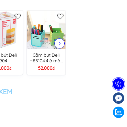
bút Deli
Cắm bút Deli
Cắm bút để bàn
Cắm 
904
H85104 4 ô màu
Comix B2101
De
neon
(20)
.000₫
52.000₫
43.000₫
4
 XEM