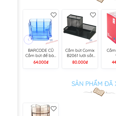
BARCODE CŨ
Cắm bút Comix
Cắm 
Cắm bút để bàn
B2061 lưới sắt
Xukiva 170 cắm
đen 3 ô (6)
64.000₫
80.000₫
44
bút mica
SẢN PHẨM ĐÃ