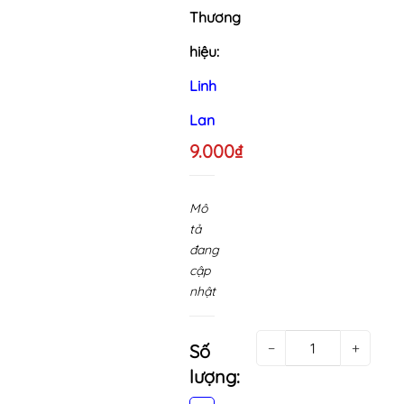
Thương
hiệu:
Linh
Lan
9.000₫
Mô
tả
đang
cập
nhật
−
+
Số
lượng: