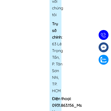
với
chúng
tôi
Trụ
sở
chính:
63 Lê
Trọng
Tấn,
P. Tân
Sơn
Nhì,
TP.
HCM
Điện thoại:
0931.863.156_Ms