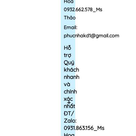
Hoa
0932.662.578_Ms
Thảo
Email:
phucnhakd1@gmail.com
Hỗ
trợ
Quý
khách
nhanh
và
chính
xác
nhất
ĐT/
Zalo:
0931.863.156_Ms
Hoa