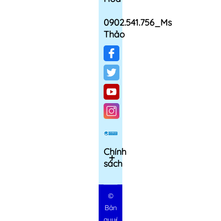
0902.541.756_Ms
Thảo
Chính
sách
©
Bản
quyền