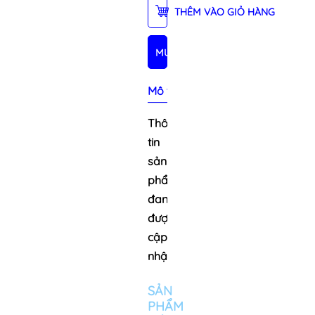
THÊM VÀO GIỎ HÀNG
MUA NGAY
Mô tả sản phẩm
Thông
tin
sản
phẩm
đang
được
cập
nhật
SẢN
PHẨM