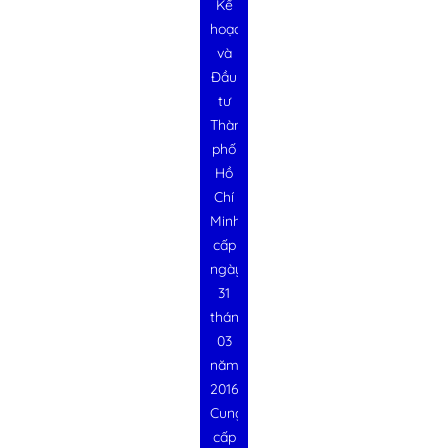
Kế
hoạch
và
Đầu
tư
Thành
phố
Hồ
Chí
Minh
cấp
ngày
31
tháng
03
năm
2016
Cung
cấp