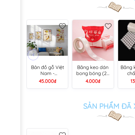
Bản đồ gỗ Việt
Băng keo dán
Băng k
Nam -
bong bóng (25
chấ
20x30cm/
cuộn/ bịch)
Velcro
45.000₫
4.000₫
1
30x40cm/
4
40x60cm
SẢN PHẨM ĐÃ