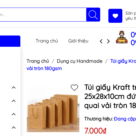
Sản 
yêu t
0
Trang chủ
Giới thiệu
Sản phẩm
T
0
Trang chủ
Dụng cụ Handmade
Túi giấy Kr
vải tròn 180gsm
Túi giấy Kraft 
25x28x10cm đ
quai vải tròn 
Thương hiệu:
Đang cập
7.000₫