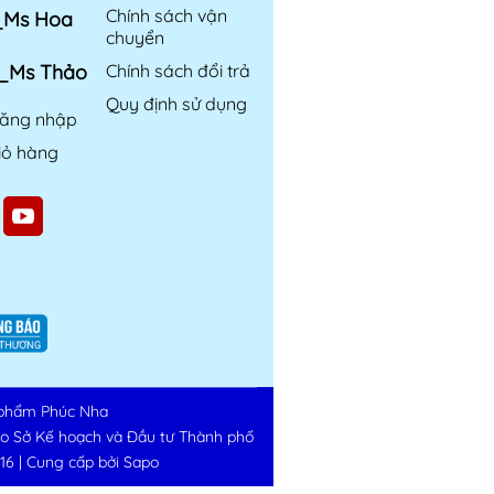
Chính sách vận
6_Ms Hoa
chuyển
6_Ms Thảo
Chính sách đổi trả
Quy định sử dụng
ăng nhập
iỏ hàng
phẩm Phúc Nha
do Sở Kế hoạch và Đầu tư Thành phố
16
|
Cung cấp bởi
Sapo