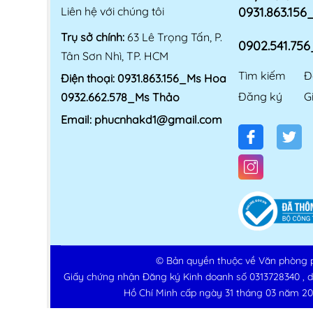
Liên hệ với chúng tôi
0931.863.15
Trụ sở chính:
63 Lê Trọng Tấn, P.
0902.541.75
Tân Sơn Nhì, TP. HCM
Tìm kiếm
Đ
Điện thoại:
0931.863.156_Ms Hoa
Đăng ký
G
0932.662.578_Ms Thảo
Email:
phucnhakd1@gmail.com
© Bản quyền thuộc về
Văn phòng 
Giấy chứng nhận Đăng ký Kinh doanh số 0313728340 , 
Hồ Chí Minh cấp ngày 31 tháng 03 năm 20