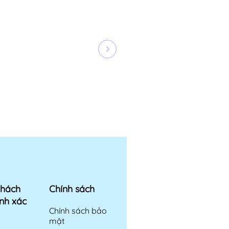
khách
Chính sách
nh xác
Chính sách bảo
mật