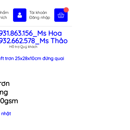
phẩm
Tài khoản
hích
Đăng nhập
931.863.156_Ms Hoa
in tức
Liên hệ
Chính sách
932.662.578_Ms Thảo
Hỗ trợ Quý khách
aft trơn 25x28x10cm đứng quai
trơn
ứng
180gsm
 nhật