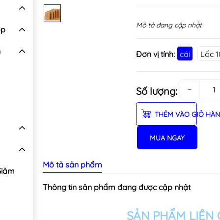
Mô tả đang cập nhật
ợp
n
Đơn vị tính:
cái
Lốc 1
−
Số lượng:
THÊM VÀO GIỎ HÀ
MUA NGAY
Mô tả sản phẩm
Giảm
Thông tin sản phẩm đang được cập nhật
SẢN PHẨM LIÊN