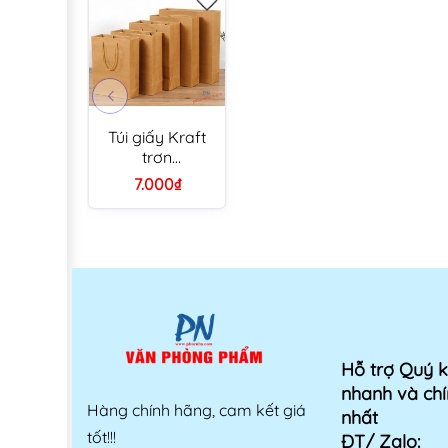
Túi giấy Kraft
trơn
25x28x10cm
7.000₫
đứng quai vải
tròn 180gsm
Hỗ trợ Quý 
nhanh và chí
Hàng chính hãng, cam kết giá
nhất
tốt!!!
ĐT/ Zalo: