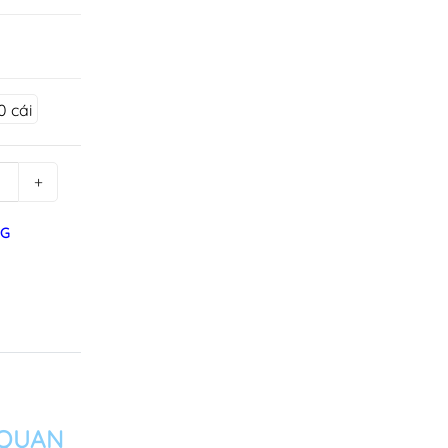
0 cái
+
NG
 QUAN