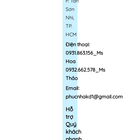
P. Tân
Sơn
Nhì,
TP.
HCM
Điện thoại:
0931.863.156_Ms
Hoa
0932.662.578_Ms
Thảo
Email:
phucnhakd1@gmail.com
Hỗ
trợ
Quý
khách
nhanh