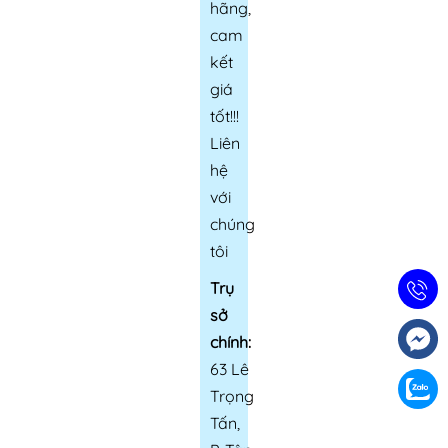
hãng,
cam
kết
giá
tốt!!!
Liên
hệ
với
chúng
tôi
Trụ
sở
chính:
63 Lê
Trọng
Tấn,