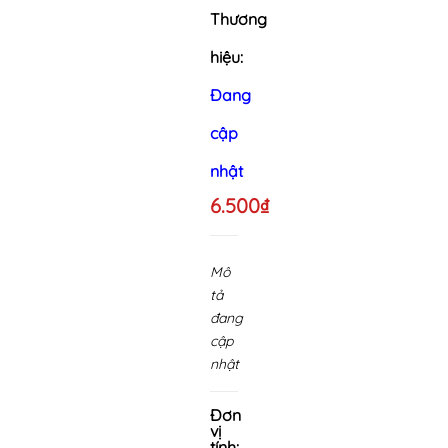
Thương
hiệu:
Đang
cập
nhật
6.500₫
Mô
tả
đang
cập
nhật
Đơn
vị
tính: