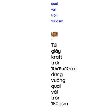
quai
vải
tròn
180gsm
Túi
giấy
kraft
trơn
10x15x10cm
đứng
vuông
quai
vải
tròn
180gsm