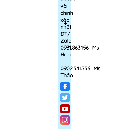
và
chính
xác
nhất
ĐT/
Zalo:
0931.863.156_Ms
Hoa
0902.541.756_Ms
Thảo