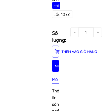
cái
Lốc 10 cái
−
+
Số
lượng:
THÊM VÀO GIỎ HÀNG
MUA NGAY
Mô tả sản phẩm
Thông
tin
sản