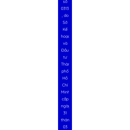
số
0313728340
, do
Sở
Kế
hoạch
và
Đầu
tư
Thành
phố
Hồ
Chí
Minh
cấp
ngày
31
tháng
03