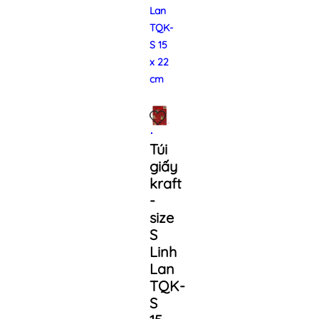
Lan
TQK-
S 15
x 22
cm
Túi
giấy
kraft
-
size
S
Linh
Lan
TQK-
S