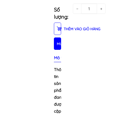
−
+
Số
lượng:
THÊM VÀO GIỎ HÀNG
MUA NGAY
Mô tả sản phẩm
Thông
tin
sản
phẩm
đang
được
cập