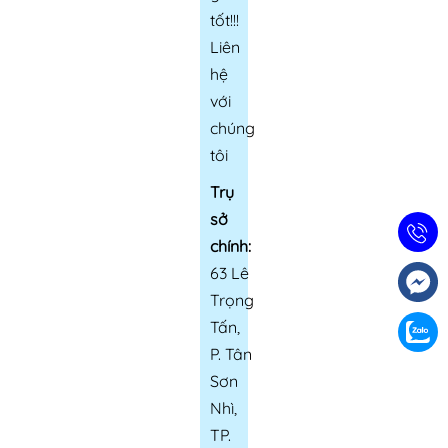
tốt!!!
Liên
hệ
với
chúng
tôi
Trụ
sở
chính:
63 Lê
Trọng
Tấn,
P. Tân
Sơn
Nhì,
TP.