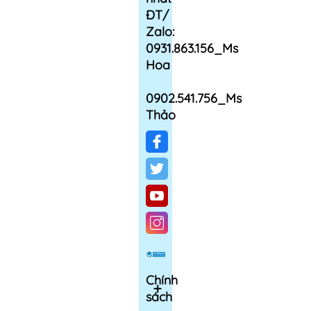
ĐT/
Zalo:
0931.863.156_Ms
Hoa
0902.541.756_Ms
Thảo
Chính
sách