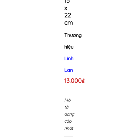
15
x
22
cm
Thương
hiệu:
Linh
Lan
13.000₫
Mô
tả
đang
cập
nhật