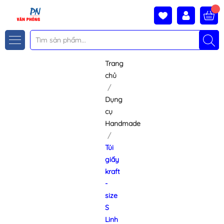
Trang
chủ
Dụng
cụ
Handmade
Túi
giấy
kraft
-
size
S
Linh