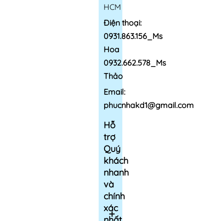
HCM
Điện thoại:
0931.863.156_Ms
Hoa
0932.662.578_Ms
Thảo
Email:
phucnhakd1@gmail.com
Hỗ
trợ
Quý
khách
nhanh
và
chính
xác
nhất