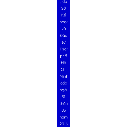
, do
Sở
Kế
hoạch
và
Đầu
tư
Thành
phố
Hồ
Chí
Minh
cấp
ngày
31
tháng
03
năm
2016