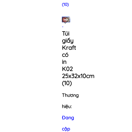
(10)
Túi
giấy
Kraft
có
in
K02
25x32x10cm
(10)
Thương
hiệu:
Đang
cập