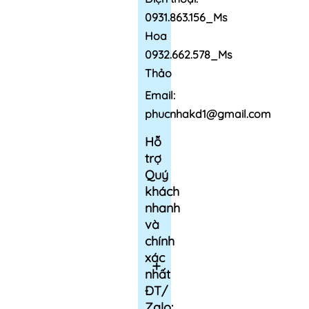
0931.863.156_Ms
Hoa
0932.662.578_Ms
Thảo
Email:
phucnhakd1@gmail.com
Hỗ
trợ
Quý
khách
nhanh
và
chính
xác
nhất
ĐT/
Zalo: