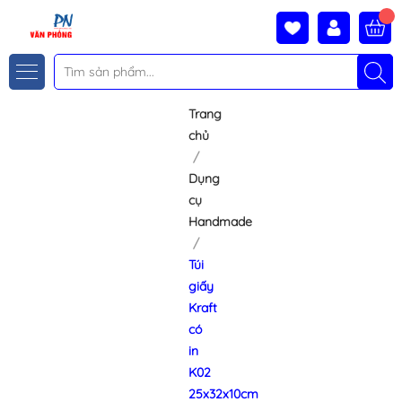
Trang
chủ
Dụng
cụ
Handmade
Túi
giấy
Kraft
có
in
K02
25x32x10cm