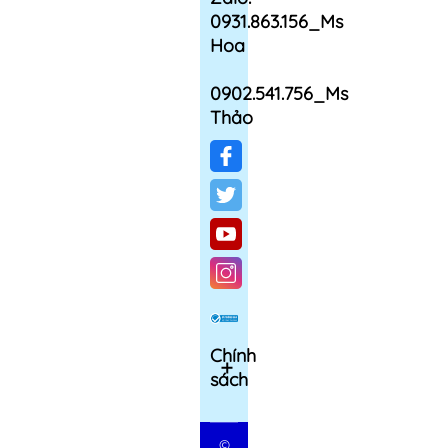
0931.863.156_Ms
Hoa
0902.541.756_Ms
Thảo
Chính
sách
©