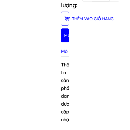
lượng:
THÊM VÀO GIỎ HÀNG
MUA NGAY
Mô tả sản phẩm
Thông
tin
sản
phẩm
đang
được
cập
nhật