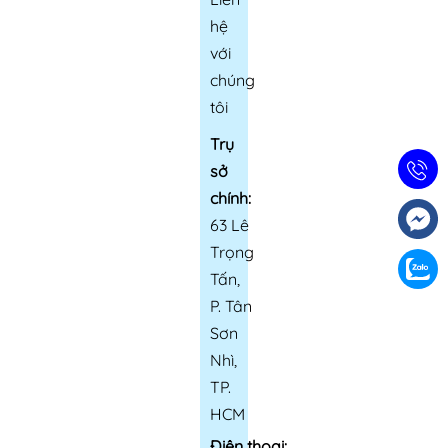
hệ
với
chúng
tôi
Trụ
sở
chính:
63 Lê
Trọng
Tấn,
P. Tân
Sơn
Nhì,
TP.
HCM
Điện thoại: