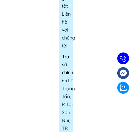
tốt!!!
Liên
hệ
với
chúng
tôi
Trụ
sở
chính:
63 Lê
Trọng
Tấn,
P. Tân
Sơn
Nhì,
TP.