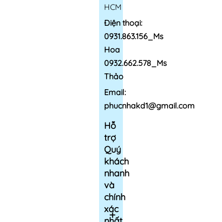
HCM
Điện thoại:
0931.863.156_Ms
Hoa
0932.662.578_Ms
Thảo
Email:
phucnhakd1@gmail.com
Hỗ
trợ
Quý
khách
nhanh
và
chính
xác
nhất