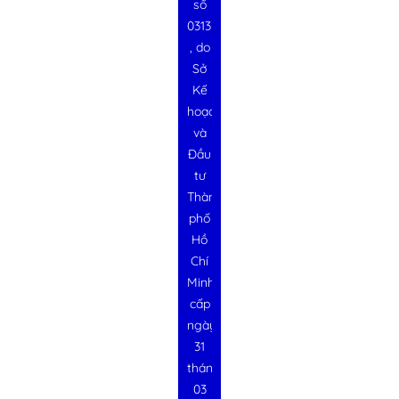
số
0313728340
, do
Sở
Kế
hoạch
và
Đầu
tư
Thành
phố
Hồ
Chí
Minh
cấp
ngày
31
tháng
03