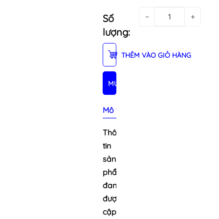
−
+
Số
lượng:
THÊM VÀO GIỎ HÀNG
MUA NGAY
Mô tả sản phẩm
Thông
tin
sản
phẩm
đang
được
cập