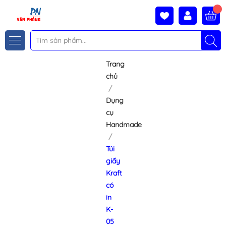
Trang
chủ
Dụng
cụ
Handmade
Túi
giấy
Kraft
có
in
K-
05