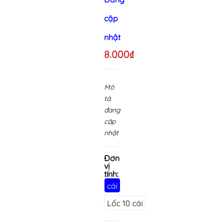
cập
nhật
8.000₫
Mô
tả
đang
cập
nhật
Đơn
vị
tính:
cái
Lốc 10 cái