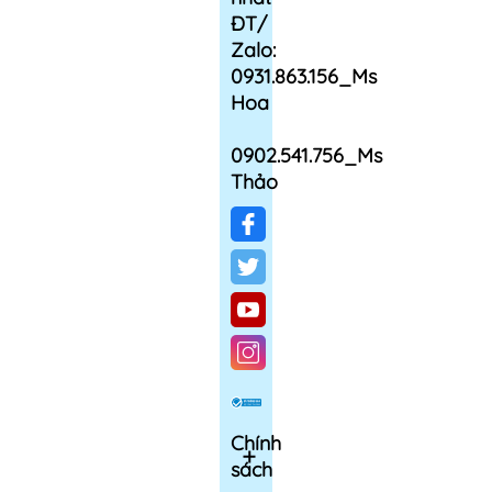
ĐT/
Zalo:
0931.863.156_Ms
Hoa
0902.541.756_Ms
Thảo
Chính
sách