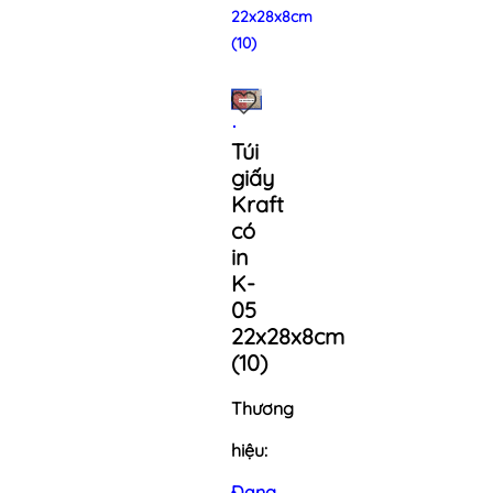
22x28x8cm
(10)
Túi
giấy
Kraft
có
in
K-
05
22x28x8cm
(10)
Thương
hiệu:
Đang