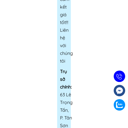
kết
giá
tốt!!!
Liên
hệ
với
chúng
tôi
Trụ
sở
chính:
63 Lê
Trọng
Tấn,
P. Tân
Sơn