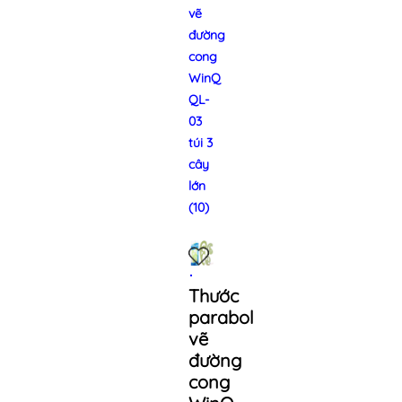
vẽ
đường
cong
WinQ
QL-
03
túi 3
cây
lớn
(10)
Thước
parabol
vẽ
đường
cong