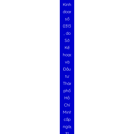
Kinh
doanh
số
0313728340
, do
Sở
Kế
hoạch
và
Đầu
tư
Thành
phố
Hồ
Chí
Minh
cấp
ngày
31