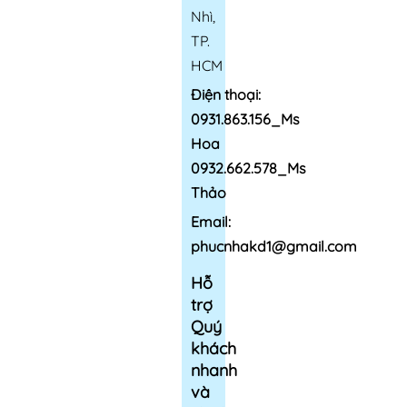
Nhì,
TP.
HCM
Điện thoại:
0931.863.156_Ms
Hoa
0932.662.578_Ms
Thảo
Email:
phucnhakd1@gmail.com
Hỗ
trợ
Quý
khách
nhanh
và