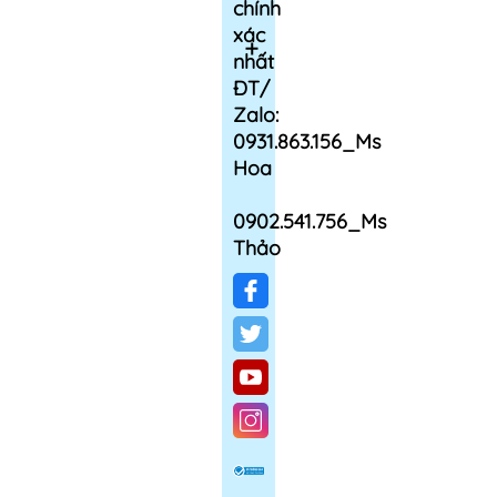
chính
xác
nhất
ĐT/
Zalo:
0931.863.156_Ms
Hoa
0902.541.756_Ms
Thảo