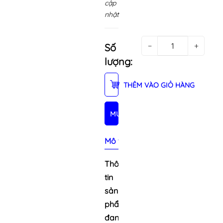
cập
nhật
−
+
Số
lượng:
THÊM VÀO GIỎ HÀNG
MUA NGAY
Mô tả sản phẩm
Thông
tin
sản
phẩm
đang