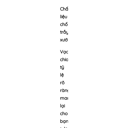
Chất
liệu
chống
trầy
xước
Vạch
chia
tỷ
lệ
rõ
ràng,
mang
lại
cho
bạn