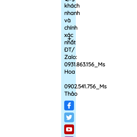
khách
nhanh
và
chính
xác
nhất
ĐT/
Zalo:
0931.863.156_Ms
Hoa
0902.541.756_Ms
Thảo