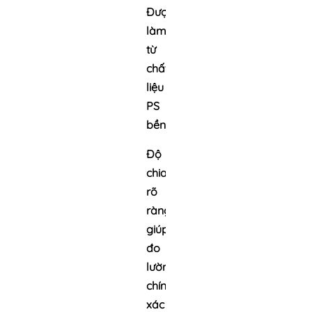
Được
làm
từ
chất
liệu
PS
bền
Độ
chia
rõ
ràng
giúp
đo
lường
chính
xác