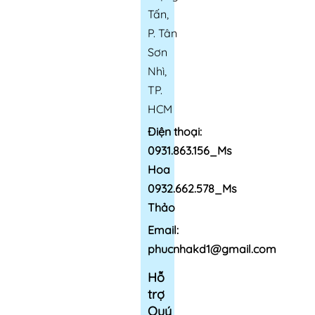
Tấn,
P. Tân
Sơn
Nhì,
TP.
HCM
Điện thoại:
0931.863.156_Ms
Hoa
0932.662.578_Ms
Thảo
Email:
phucnhakd1@gmail.com
Hỗ
trợ
Quý