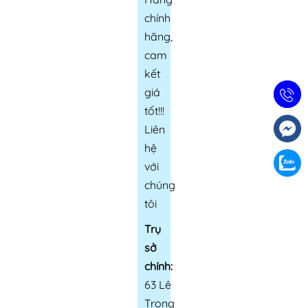
chính
hãng,
cam
kết
giá
tốt!!!
Liên
hệ
với
chúng
tôi
Trụ
sở
chính:
63 Lê
Trọng