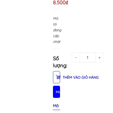
8.500₫
Mô
tả
đang
cập
nhật
−
+
Số
lượng:
THÊM VÀO GIỎ HÀNG
MUA NGAY
Mô tả sản phẩm