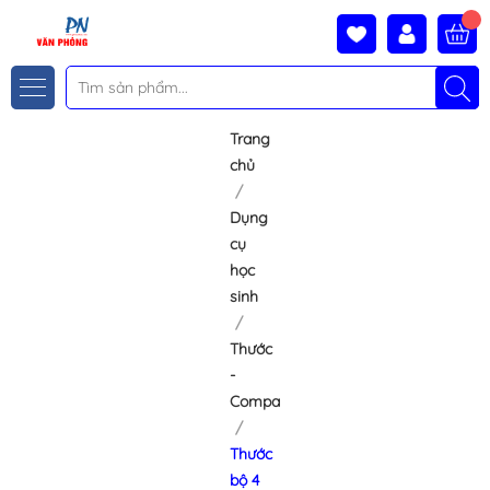
Trang
chủ
Dụng
cụ
học
sinh
Thước
-
Compa
Thước
bộ 4