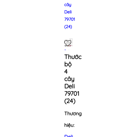
cây
Deli
79701
(24)
Thước
bộ
4
cây
Deli
79701
(24)
Thương
hiệu:
Deli