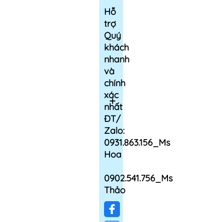
Hỗ
trợ
Quý
khách
nhanh
và
chính
xác
nhất
ĐT/
Zalo:
0931.863.156_Ms
Hoa
0902.541.756_Ms
Thảo