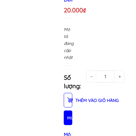
20.000₫
Mô
tả
đang
cập
nhật
−
+
Số
lượng:
THÊM VÀO GIỎ HÀNG
MUA NGAY
Mô tả sản phẩm