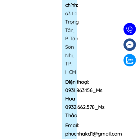
chính:
63 Lê
Trọng
Tấn,
P. Tân
Sơn
Nhì,
TP.
HCM
Điện thoại:
0931.863.156_Ms
Hoa
0932.662.578_Ms
Thảo
Email:
phucnhakd1@gmail.com