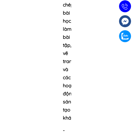
chép
bài
học,
làm
bài
tập,
vẽ
tranh
và
các
hoạt
động
sáng
tạo
khác.
-