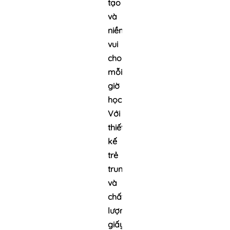
tạo
và
niềm
vui
cho
mỗi
giờ
học.
Với
thiết
kế
trẻ
trung
và
chất
lượng
giấy