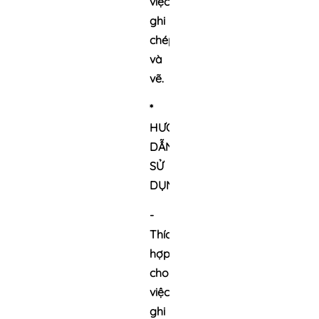
việc
ghi
chép
và
vẽ.
*
HƯỚNG
DẪN
SỬ
DỤNG
-
Thích
hợp
cho
việc
ghi