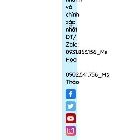
và
chính
xác
nhất
ĐT/
Zalo:
0931.863.156_Ms
Hoa
0902.541.756_Ms
Thảo