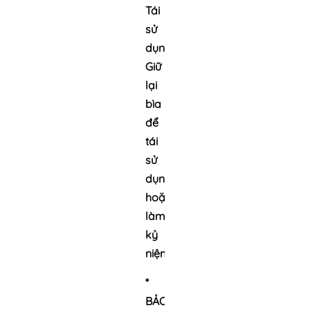
Tái
sử
dụng:
Giữ
lại
bìa
để
tái
sử
dụng
hoặc
làm
kỷ
niệm
*
BẢO