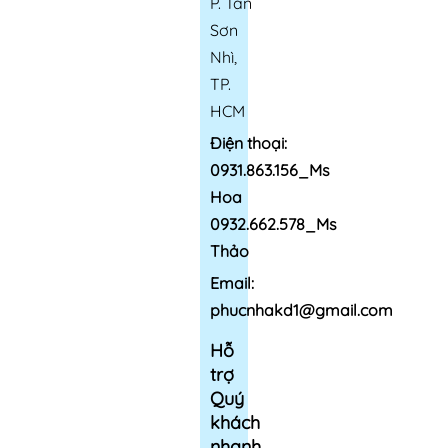
P. Tân
Sơn
Nhì,
TP.
HCM
Điện thoại:
0931.863.156_Ms
Hoa
0932.662.578_Ms
Thảo
Email:
phucnhakd1@gmail.com
Hỗ
trợ
Quý
khách
nhanh