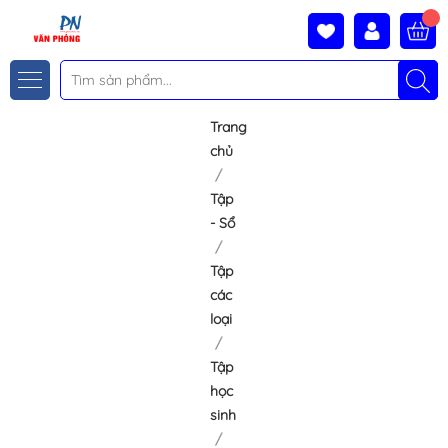
Trang
chủ
Tập
- Sổ
Tập
các
loại
Tập
học
sinh