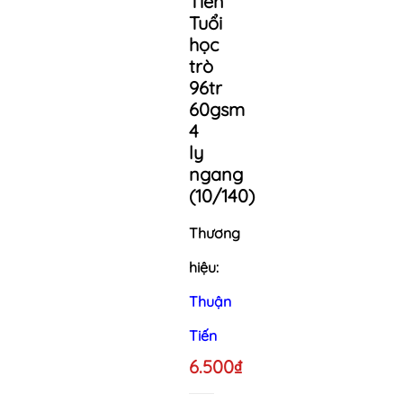
Tiến
Tuổi
học
trò
96tr
60gsm
4
ly
ngang
(10/140)
Thương
hiệu:
Thuận
Tiến
6.500₫