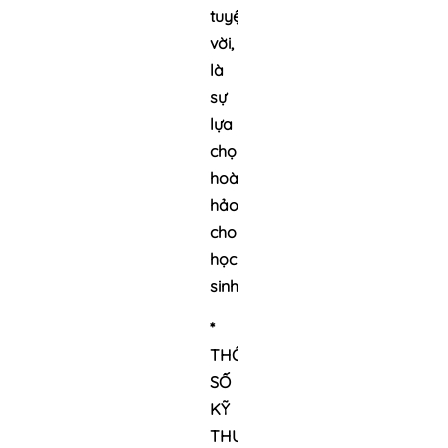
tuyệt
vời,
là
sự
lựa
chọn
hoàn
hảo
cho
học
sinh.
*
THÔNG
SỐ
KỸ
THUẬT