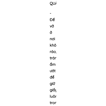
QUẢN
-
Để
vở
ở
nơi
khô
ráo,
tránh
ẩm
ướt
để
giữ
giấy
luôn
trong