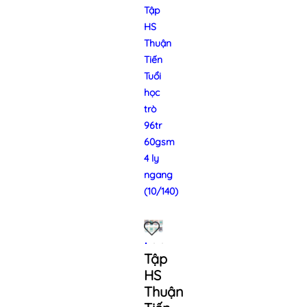
Tập
HS
Thuận
Tiến
Tuổi
học
trò
96tr
60gsm
4 ly
ngang
(10/140)
Tập
HS
Thuận