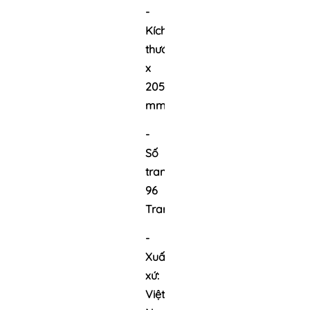
-
Kích
thước:155
x
205
mm
-
Số
trang:
96
Trang
-
Xuất
xứ:
Việt