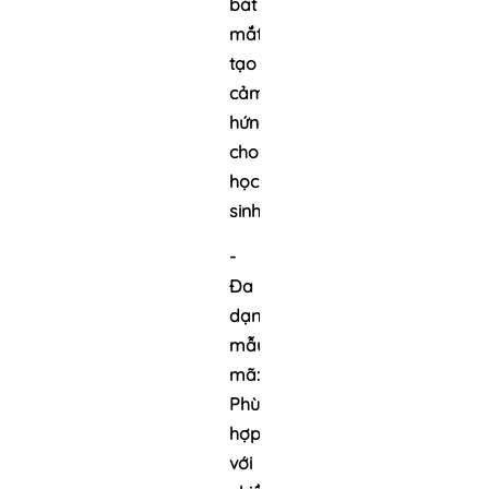
bắt
mắt,
tạo
cảm
hứng
cho
học
sinh
-
Đa
dạng
mẫu
mã:
Phù
hợp
với