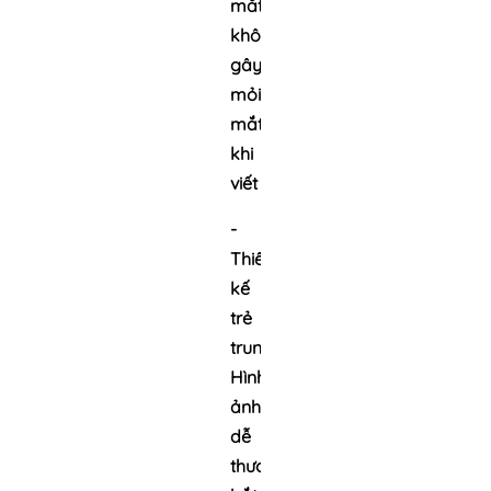
mắt,
không
gây
mỏi
mắt
khi
viết
-
Thiết
kế
trẻ
trung:
Hình
ảnh
dễ
thương,