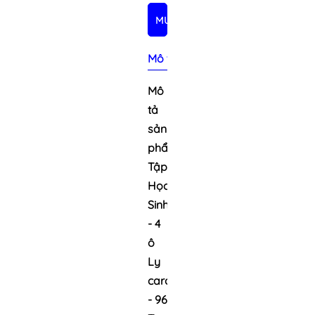
MUA NGAY
Mô tả sản phẩm
Mô
tả
sản
phẩm
Tập
Học
Sinh
- 4
ô
Ly
caro
- 96