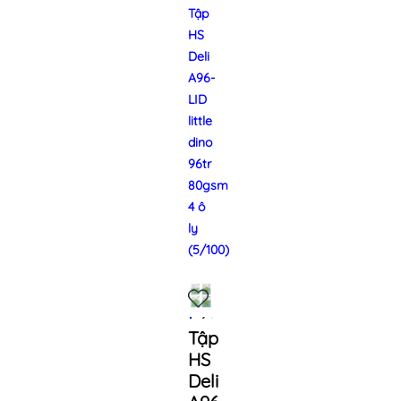
Tập
HS
Deli
A96-
LID
little
dino
96tr
80gsm
4 ô
ly
(5/100)
Tập
HS
Deli