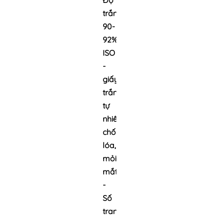
Độ
trắng
90-
92%
ISO
-
giấy
trắng
tự
nhiên,
chống
lóa,
mỏi
mắt.
-
Số
trang: