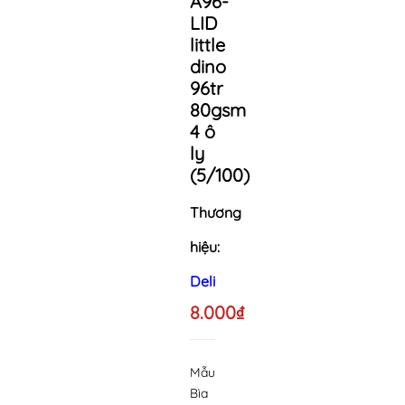
A96-
LID
little
dino
96tr
80gsm
4 ô
ly
(5/100)
Thương
hiệu:
Deli
8.000₫
Mẫu
Bìa