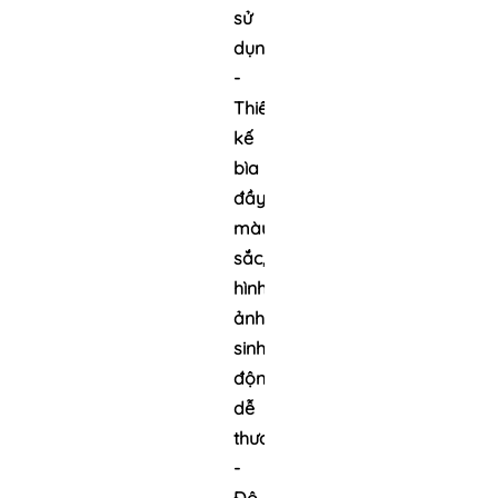
sử
dụng.
-
Thiết
kế
bìa
đầy
màu
sắc,
hình
ảnh
sinh
động,
dễ
thương.
-