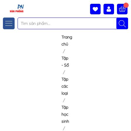
Trang
chủ
Tập
- Sổ
Tập
các
loại
Tập
học
sinh