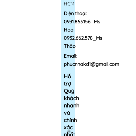
HCM
Điện thoại:
0931.863.156_Ms
Hoa
0932.662.578_Ms
Thảo
Email:
phucnhakd1@gmail.com
Hỗ
trợ
Quý
khách
nhanh
và
chính
xác
nhất