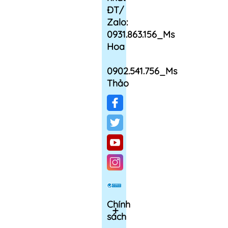
ĐT/
Zalo:
0931.863.156_Ms
Hoa
0902.541.756_Ms
Thảo
Chính
sách