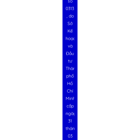
số
0313728340
, do
Sở
Kế
hoạch
và
Đầu
tư
Thành
phố
Hồ
Chí
Minh
cấp
ngày
31
tháng
03