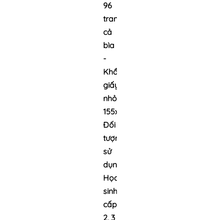
96
trang
cả
bìa
-
Khổ
giấy
nhỏ:
155x205mm
Đối
tượng
sử
dụng:
Học
sinh
cấp
2, 3