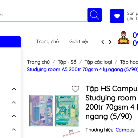
Sản 
yêu t
0
Trang chủ
Giới thiệu
Sản phẩm
T
0
Trang chủ
Tập - Sổ
Tập các loại
Tập học
Studying room A5 200tr 70gsm 4 ly ngang (5/90
Tập HS Campu
Studying room
200tr 70gsm 4 
ngang (5/90)
Thương hiệu:
Campus