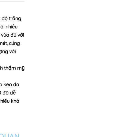
ó độ trắng
ới nhiều
 vừa đủ với
 nét, cứng
ợng với
ính thẩm mỹ
ép keo đa
0 độ dễ
thiểu khả
 QUAN