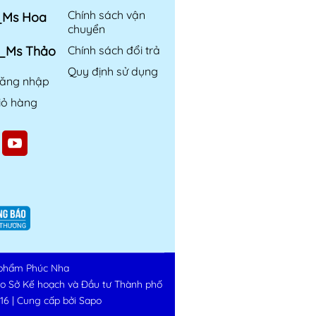
Chính sách vận
6_Ms Hoa
chuyển
6_Ms Thảo
Chính sách đổi trả
Quy định sử dụng
ăng nhập
iỏ hàng
phẩm Phúc Nha
do Sở Kế hoạch và Đầu tư Thành phố
16
|
Cung cấp bởi
Sapo