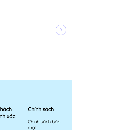
khách
Chính sách
nh xác
Chính sách bảo
mật