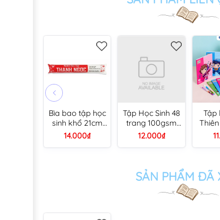
Bìa bao tập học
Tập Học Sinh 48
Tập 
sinh khổ 21cm
trang 100gsm
Thiên
Thanh Ngọc (10
B5 Ánh Dương
NB061
14.000₫
12.000₫
1
tờ/ cuộn) -
100gs
Nylon, bìa kiếng,
caro
bìa kính bao tập
sách
SẢN PHẨM ĐÃ