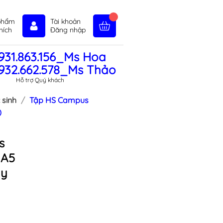
phẩm
Tài khoản
hích
Đăng nhập
931.863.156_Ms Hoa
in tức
Liên hệ
Chính sách
932.662.578_Ms Thảo
Hỗ trợ Quý khách
 sinh
Tập HS Campus
)
s
 A5
ly