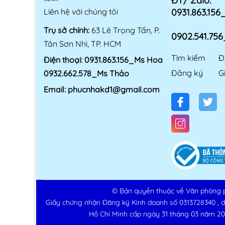
ĐT/ Zalo:
Liên hệ với chúng tôi
0931.863.15
Trụ sở chính:
63 Lê Trọng Tấn, P.
0902.541.75
Tân Sơn Nhì, TP. HCM
Tìm kiếm
Đ
Điện thoại:
0931.863.156_Ms Hoa
Đăng ký
G
0932.662.578_Ms Thảo
Email:
phucnhakd1@gmail.com
© Bản quyền thuộc về
Văn phòng 
Giấy chứng nhận Đăng ký Kinh doanh số 0313728340 , 
Hồ Chí Minh cấp ngày 31 tháng 03 năm 20