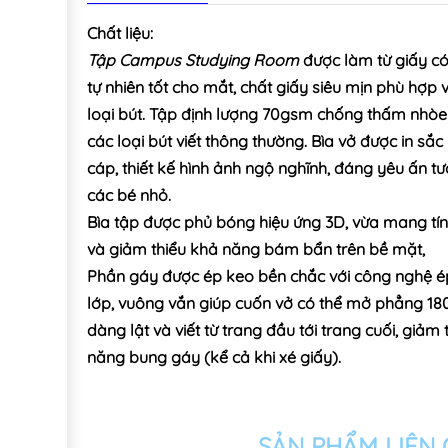
Chất liệu:
Tập Campus Studying Room
được làm từ giấy c
tự nhiên tốt cho mắt, chất giấy siêu mịn phù hợp v
loại bút. Tập định lượng 70gsm​ chống thấm nhòe
các loại bút viết thông thường. Bìa vở được in sắc
cáp, thiết kế hình ảnh ngộ nghĩnh, đáng yêu ấn tư
các bé nhỏ.
Bìa tập được phủ bóng hiệu ứng 3D, vừa mang t
và giảm thiểu khả năng bám bẩn trên bề mặt,
Phần gáy được ️ép keo bền chắc với công nghệ 
lớp, vuông vắn giúp cuốn vở có thể mở phẳng 18
dàng lật và viết từ trang đầu tới trang cuối, giảm 
năng bung gáy (kể cả khi xé giấy).
SẢN PHẨM LIÊN