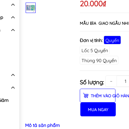
20.000₫
ợp
MẪU BÌA GIAO NGẪU NH
n
Đơn vị tính:
Quyển
Lốc 5 Quyển
Thùng 90 Quyển
−
Số lượng:
THÊM VÀO GIỎ HÀ
Giảm
MUA NGAY
Mô tả sản phẩm