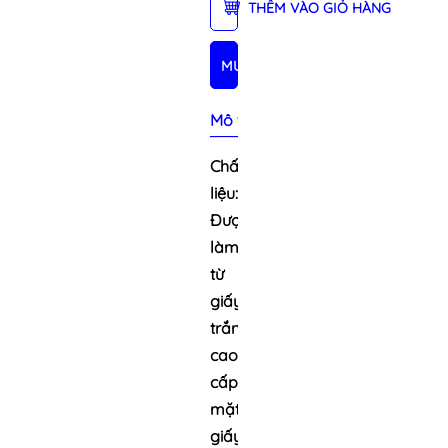
THÊM VÀO GIỎ HÀNG
MUA NGAY
Mô tả sản phẩm
Chất
liệu:
Được
làm
từ
giấy
trắng
cao
cấp,
mặt
giấy