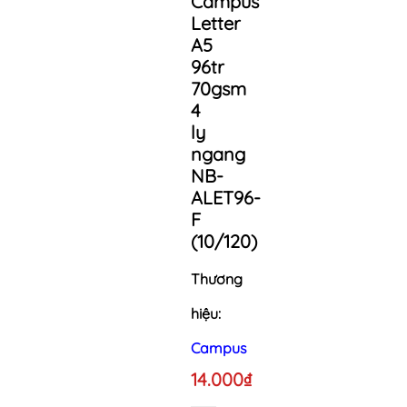
Campus
Letter
A5
96tr
70gsm
4
ly
ngang
NB-
ALET96-
F
(10/120)
Thương
hiệu:
Campus
14.000₫