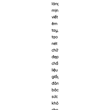
láng
mịn,
viết
êm
tay,
tạo
nét
chữ
đẹp,
chất
liệu
giấy
đảm
bảo
sức
khỏe
cho