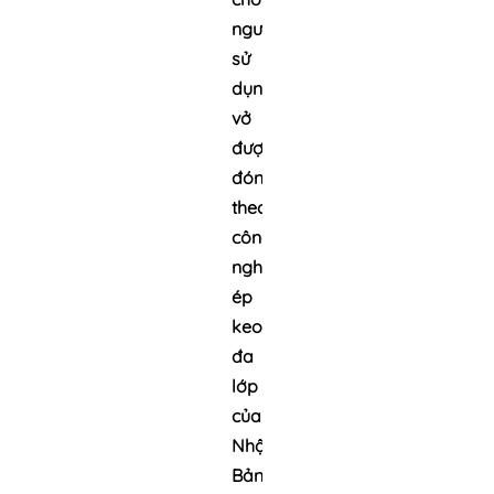
người
sử
dụng. Gáy
vở
được
đóng
theo
công
nghệ
ép
keo
đa
lớp
của
Nhật
Bản,