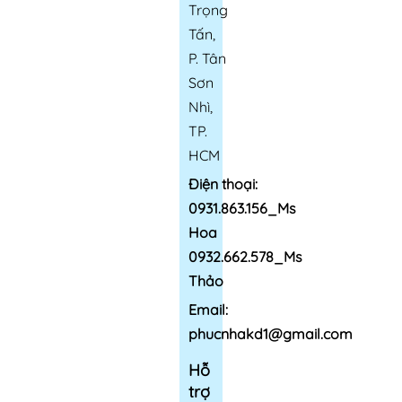
Trọng
Tấn,
P. Tân
Sơn
Nhì,
TP.
HCM
Điện thoại:
0931.863.156_Ms
Hoa
0932.662.578_Ms
Thảo
Email:
phucnhakd1@gmail.com
Hỗ
trợ