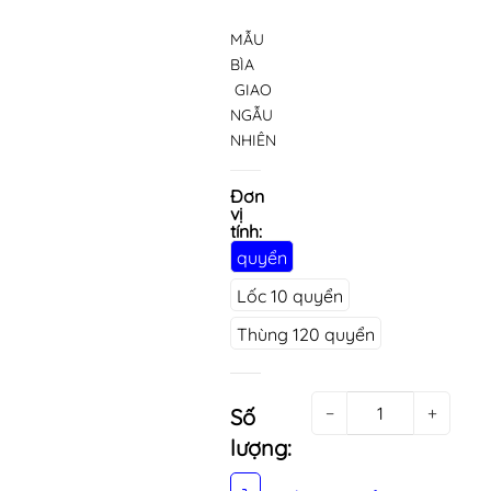
MẪU
BÌA
GIAO
NGẪU
NHIÊN
Đơn
vị
tính:
quyển
Lốc 10 quyển
Thùng 120 quyển
−
+
Số
lượng: