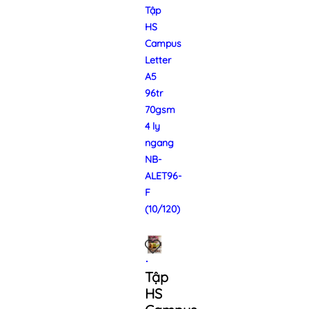
Tập
HS
Campus
Letter
A5
96tr
70gsm
4 ly
ngang
NB-
ALET96-
F
(10/120)
Tập
HS