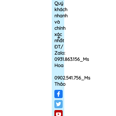
Quý
khách
nhanh
và
chính
xác
nhất
ĐT/
Zalo:
0931.863.156_Ms
Hoa
0902.541.756_Ms
Thảo