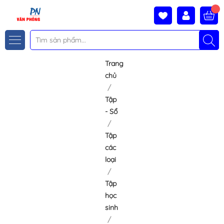
Trang
chủ
Tập
- Sổ
Tập
các
loại
Tập
học
sinh