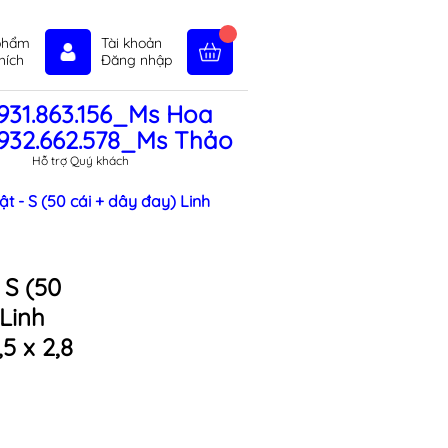
phẩm
Tài khoản
hích
Đăng nhập
931.863.156_Ms Hoa
in tức
Liên hệ
Chính sách
932.662.578_Ms Thảo
Hỗ trợ Quý khách
ật - S (50 cái + dây đay) Linh
 S (50
Linh
5 x 2,8