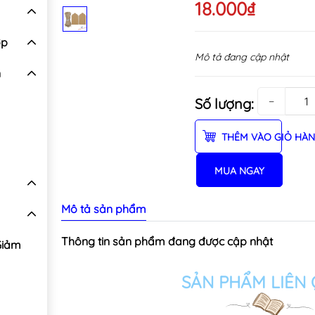
18.000₫
ợp
Mô tả đang cập nhật
n
−
Số lượng:
THÊM VÀO GIỎ HÀ
MUA NGAY
Mô tả sản phẩm
Thông tin sản phẩm đang được cập nhật
Giảm
SẢN PHẨM LIÊN