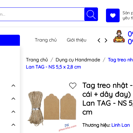
Sản 
yêu t
0
Trang chủ
Giới thiệu
Sản phẩm
T
0
Trang chủ
Dụng cụ Handmade
Tag treo nh
Lan TAG - NS 5,5 x 2,8 cm
Tag treo nhật -
cái + dây đay) 
Lan TAG - NS 5,
cm
Thương hiệu:
Linh Lan