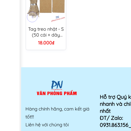
Tag treo nhật - S
(50 cái + dây
đay) Linh Lan
18.000₫
TAG - NS 5,5 x
2,8 cm
Hỗ trợ Quý 
nhanh và chí
Hàng chính hãng, cam kết giá
nhất
tốt!!!
ĐT/ Zalo:
Liên hệ với chúng tôi
0931.863.15