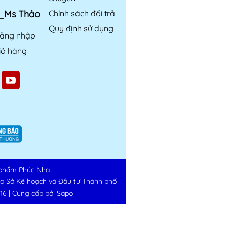
6_Ms Thảo
Chính sách đổi trả
Quy định sử dụng
ăng nhập
iỏ hàng
phẩm Phúc Nha
do Sở Kế hoạch và Đầu tư Thành phố
16
|
Cung cấp bởi
Sapo