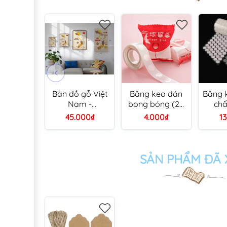
Bản đồ gỗ Việt
Băng keo dán
Băng k
Nam -
bong bóng (25
chấ
20x30cm/
cuộn/ bịch)
Velcro
45.000₫
4.000₫
1
30x40cm/
4
40x60cm
SẢN PHẨM ĐÃ