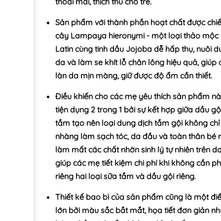
thoải mái, thích thú cho trẻ.
Sản phẩm với thành phần hoạt chất được chiết
cây Lampaya hieronymi - một loại thảo mộc 
Latin cùng tinh dầu Jojoba dễ hấp thụ, nuôi 
da và làm se khít lỗ chân lông hiệu quả, giúp 
làn da mịn màng, giữ được độ ẩm cần thiết.
Điều khiến cho các mẹ yêu thích sản phẩm nà
tiện dụng 2 trong 1 bởi sự kết hợp giữa dầu gộ
tắm tạo nên loại dung dịch tắm gội không chỉ
nhàng làm sạch tóc, da đầu và toàn thân bé
làm mất các chất nhờn sinh lý tự nhiên trên 
giúp các mẹ tiết kiệm chi phí khi không cần p
riêng hai loại sữa tắm và dầu gội riêng.
Thiết kế bao bì của sản phẩm cũng là một đ
lớn bởi màu sắc bắt mắt, họa tiết đơn giản 