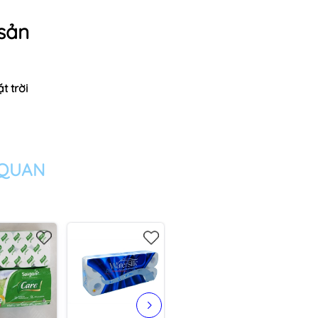
sản
t trời
 QUAN