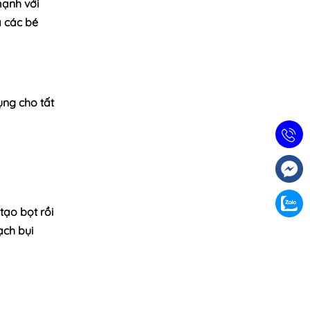
mạnh với
 các bé
ụng cho tất
tạo bọt rồi
ch bụi