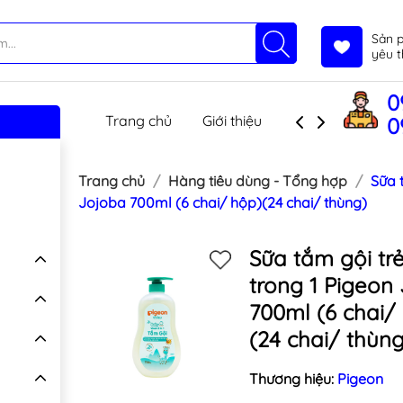
Sản 
yêu t
0
Trang chủ
Giới thiệu
Sản phẩm
T
0
Trang chủ
Hàng tiêu dùng - Tổng hợp
Sữa 
Jojoba 700ml (6 chai/ hộp)(24 chai/ thùng)
Sữa tắm gội tr
trong 1 Pigeon
700ml (6 chai/
(24 chai/ thùng
Thương hiệu:
Pigeon