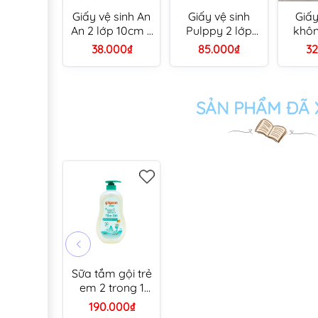
Giấy vệ sinh An
Giấy vệ sinh
Giấy
An 2 lớp 10cm x
Pulppy 2 lớp
khôn
12cm (lốc 10
10cm x 10cm (8)
Gòn C
38.000₫
85.000₫
32
cuộn/ bành 10
lốc)
SẢN PHẨM ĐÃ
Sữa tắm gội trẻ
em 2 trong 1
Pigeon Jojoba
190.000₫
700ml (6 chai/