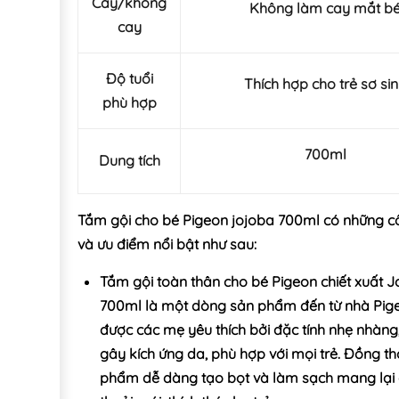
Cay/không
Không làm cay mắt b
cay
Độ tuổi
Thích hợp cho trẻ sơ si
phù hợp
700ml
Dung tích
Tắm gội cho bé Pigeon jojoba 700ml có những 
và ưu điểm nổi bật như sau:
Tắm gội toàn thân cho bé Pigeon chiết xuất 
700ml là một dòng sản phẩm đến từ nhà Pige
được các mẹ yêu thích bởi đặc tính nhẹ nhàng
gây kích ứng da, phù hợp với mọi trẻ. Đồng th
phẩm dễ dàng tạo bọt và làm sạch mang lại