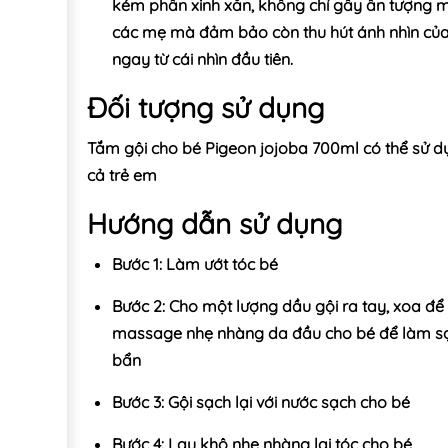
kém phần xinh xắn, không chỉ gây ấn tượng 
các mẹ mà đảm bảo còn thu hút ánh nhìn của
ngay từ cái nhìn đầu tiên.
Đối tượng sử dụng
Tắm gội cho bé Pigeon jojoba 700ml có thể sử d
cả trẻ em
Hướng dẫn sử dụng
Bước 1: Làm ướt tóc bé
Bước 2: Cho một lượng dầu gội ra tay, xoa để 
massage nhẹ nhàng da đầu cho bé để làm sạ
bẩn
Bước 3: Gội sạch lại với nước sạch cho bé
Bước 4: Lau khô nhẹ nhàng lại tóc cho bé