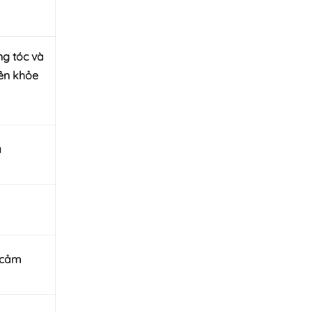
g tóc và
ên khỏe
a
 cảm