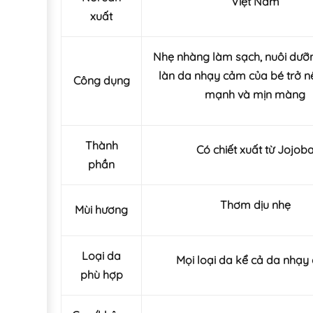
Việt Nam
xuất
Nhẹ nhàng làm sạch, nuôi dưỡn
làn da nhạy cảm của bé trở n
Công dụng
mạnh và mịn màng
Thành
Có chiết xuất từ Jojob
phần
Thơm dịu nhẹ
Mùi hương
Loại da
Mọi loại da kể cả da nhạy
phù hợp