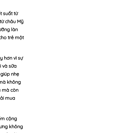
 suất từ
từ châu Mỹ
dưỡng làn
cho trẻ một
y hơn vì sự
i và sữa
 giúp nhẹ
 mà không
da mà còn
hải mua
iểm cộng
nhưng không