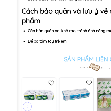
Cách bảo quản và lưu ý về 
phẩm
Cần bảo quản nơi khô ráo, tránh ánh nắng mặ
Để xa tầm tay trẻ em
SẢN PHẨM LIÊN