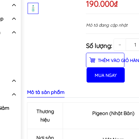
190.000₫
ợp
Mô tả đang cập nhật
n
−
Số lượng:
THÊM VÀO GIỎ HÀ
MUA NGAY
Mô tả sản phẩm
Giảm
Thương
Pigeon (Nhật Bản)
hiệu
Nơi sản