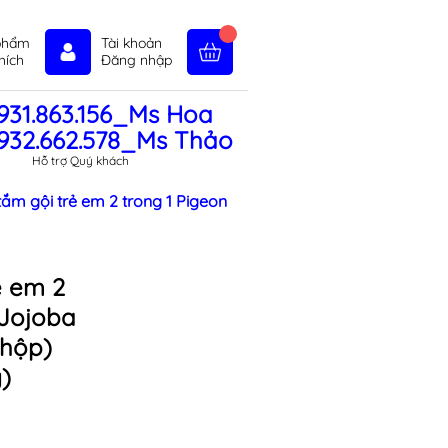
phẩm
Tài khoản
hích
Đăng nhập
931.863.156_Ms Hoa
in tức
Liên hệ
Chính sách
932.662.578_Ms Thảo
Hỗ trợ Quý khách
tắm gội trẻ em 2 trong 1 Pigeon
ẻ em 2
 Jojoba
 hộp)
)