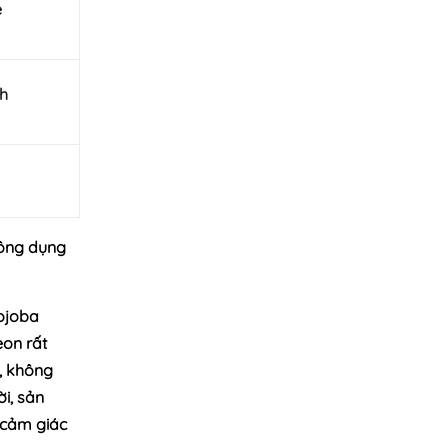
é
nh
công dụng
Jojoba
on rất
, không
ời, sản
 cảm giác