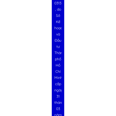
0313728340
, do
Sở
Kế
hoạch
và
Đầu
tư
Thành
phố
Hồ
Chí
Minh
cấp
ngày
31
tháng
03
năm