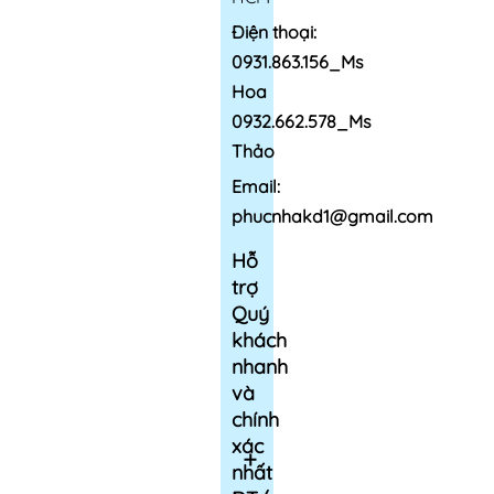
Điện thoại:
0931.863.156_Ms
Hoa
0932.662.578_Ms
Thảo
Email:
phucnhakd1@gmail.com
Hỗ
trợ
Quý
khách
nhanh
và
chính
xác
nhất