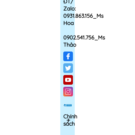
ĐT/
Zalo:
0931.863.156_Ms
Hoa
0902.541.756_Ms
Thảo
Chính
sách