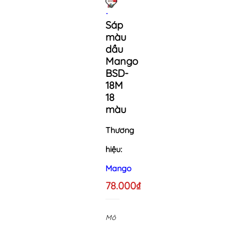
Sáp
màu
dầu
Mango
BSD-
18M
18
màu
Thương
hiệu:
Mango
78.000₫
Mô