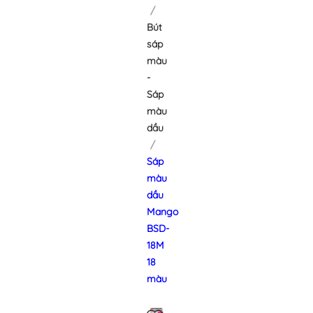
Bút
sáp
màu
-
Sáp
màu
dầu
Sáp
màu
dầu
Mango
BSD-
18M
18
màu