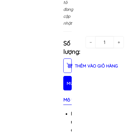
tả
đang
cập
nhật
−
+
Số
lượng:
THÊM VÀO GIỎ HÀNG
MUA NGAY
Mô tả sản phẩm
Bảng
màu
đa