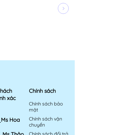
khách
Chính sách
nh xác
Chính sách bảo
mật
Chính sách vận
6_Ms Hoa
chuyển
6_Ms Thảo
Chính sách đổi trả