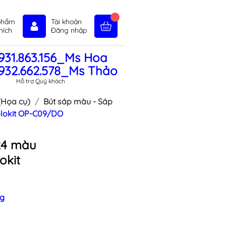
phẩm
Tài khoản
hích
Đăng nhập
931.863.156_Ms Hoa
in tức
Liên hệ
Chính sách
932.662.578_Ms Thảo
Hỗ trợ Quý khách
(Họa cụ)
Bút sáp màu - Sáp
lokit OP-C09/DO
24 màu
okit
ng