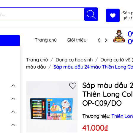
Sản 
yêu t
0
Trang chủ
Giới thiệu
Sản phẩm
T
0
Trang chủ
Dụng cụ học sinh
Dụng cụ tô vẽ 
màu dầu
Sáp màu dầu 24 màu Thiên Long Co
Sáp màu dầu 
Thiên Long Col
OP-C09/DO
Thương hiệu:
Thiên Lo
41.000₫