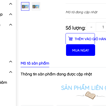
Mô tả đang cập nhật
ợp
n
−
Số lượng:
THÊM VÀO GIỎ HÀ
MUA NGAY
Mô tả sản phẩm
Thông tin sản phẩm đang được cập nhật
Giảm
SẢN PHẨM LIÊN