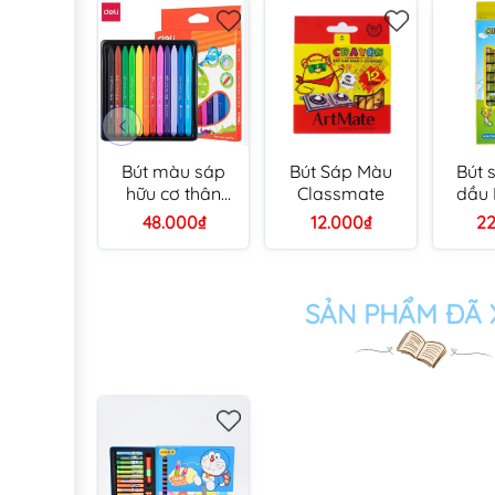
Bút màu sáp
Bút Sáp Màu
Bút 
hữu cơ thân
Classmate
dầu 
nhựa Deli
Con gà
48.000₫
12.000₫
22
C20000 12
- 12
màu/ C20010 18
màu/
màu/ C20020
36 mà
24 màu
SẢN PHẨM ĐÃ