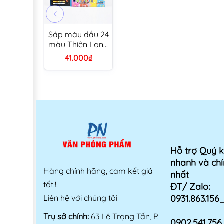
Sáp màu dầu 24
màu Thiên Long
Colokit OP-
41.000₫
C09/DO
Hỗ trợ Quý 
nhanh và chí
Hàng chính hãng, cam kết giá
nhất
tốt!!!
ĐT/ Zalo:
Liên hệ với chúng tôi
0931.863.15
Trụ sở chính:
63 Lê Trọng Tấn, P.
0902.541.75