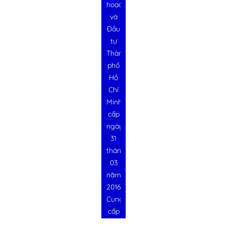
hoạch
và
Đầu
tư
Thành
phố
Hồ
Chí
Minh
cấp
ngày
31
tháng
03
năm
2016
Cung
cấp
bởi