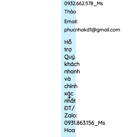
0932.662.578_Ms
Thảo
Email:
phucnhakd1@gmail.com
Hỗ
trợ
Quý
khách
nhanh
và
chính
xác
nhất
ĐT/
Zalo:
0931.863.156_Ms
Hoa