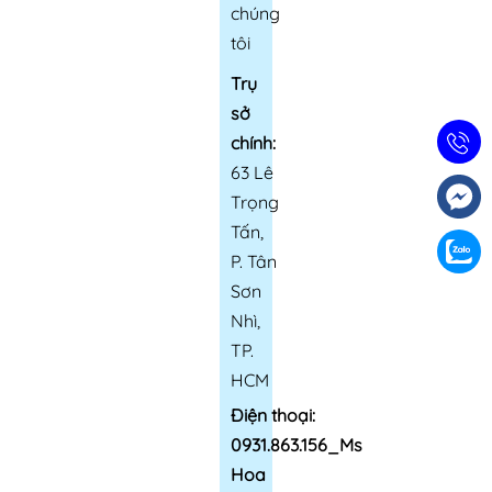
chúng
tôi
Trụ
sở
chính:
63 Lê
Trọng
Tấn,
P. Tân
Sơn
Nhì,
TP.
HCM
Điện thoại:
0931.863.156_Ms
Hoa