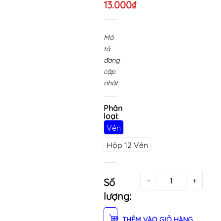
13.000₫
Mô
tả
đang
cập
nhật
Phân
loại:
Vên
Hộp 12 Vên
−
+
Số
lượng:
THÊM VÀO GIỎ HÀNG