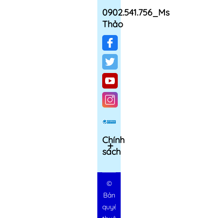
0902.541.756_Ms
Thảo
Chính
sách
©
Bản
quyền