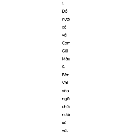
1.
Đổ
nước
xả
vải
Comfort
Giữ
Màu
&
Bền
Vải
vào
ngăn
chứa
nước
xả
vải.