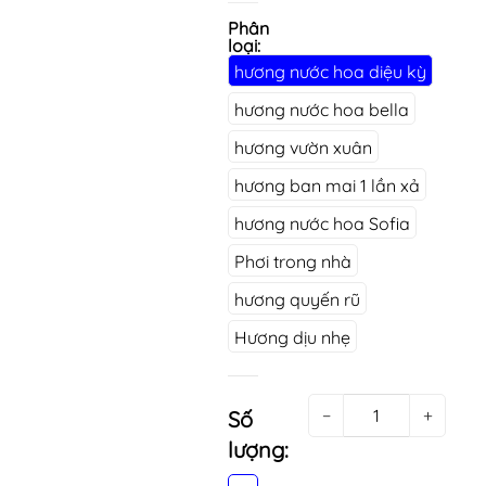
Phân
loại:
hương nước hoa diệu kỳ
hương nước hoa bella
hương vườn xuân
hương ban mai 1 lần xả
hương nước hoa Sofia
Phơi trong nhà
hương quyến rũ
Hương dịu nhẹ
−
+
Số
lượng: