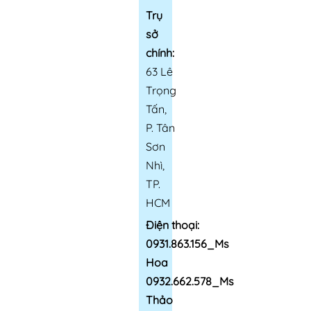
Trụ
sở
chính:
63 Lê
Trọng
Tấn,
P. Tân
Sơn
Nhì,
TP.
HCM
Điện thoại:
0931.863.156_Ms
Hoa
0932.662.578_Ms
Thảo