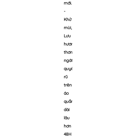
mới.
-
Khử
mùi,
Lưu
hương
thơm
ngát
quyến
rũ
trên
áo
quần
dài
lâu
hơn
48H