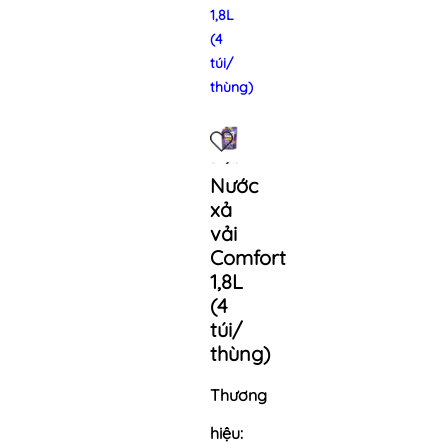
1,8L
(4
túi/
thùng)
Nước
xả
vải
Comfort
1,8L
(4
túi/
thùng)
Thương
hiệu: