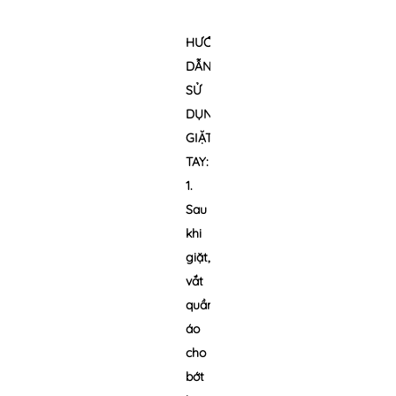
HƯỚNG
DẪN
SỬ
DỤNG:
GIẶT
TAY:
1.
Sau
khi
giặt,
vắt
quần
áo
cho
bớt