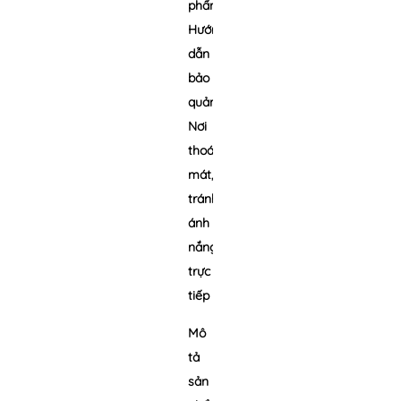
phẩm
Hướng
dẫn
bảo
quản:
Nơi
thoáng
mát,
tránh
ánh
nắng
trực
tiếp
Mô
tả
sản