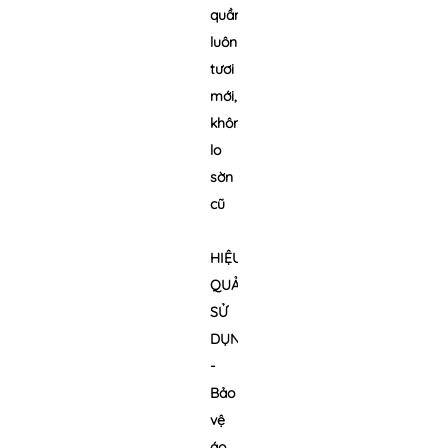
quần
luôn
tươi
mới,
không
lo
sờn
cũ
HIỆU
QUẢ
SỬ
DỤNG:
-
Bảo
vệ
áo