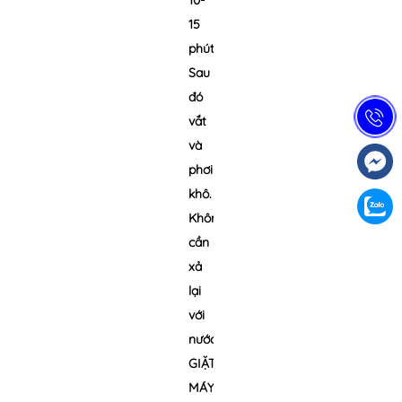
10-
15
phút.
Sau
đó
vắt
và
phơi
khô.
Không
cần
xả
lại
với
nước
GIẶT
MÁY: