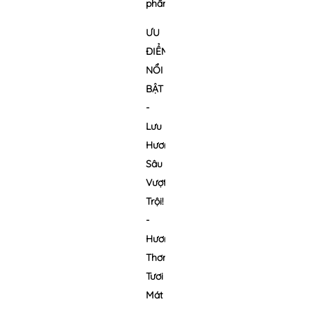
phẩm
ƯU
ĐIỂM
NỔI
BẬT
-
Lưu
Hương
Sâu
Vượt
Trội!
-
Hương
Thơm
Tươi
Mát