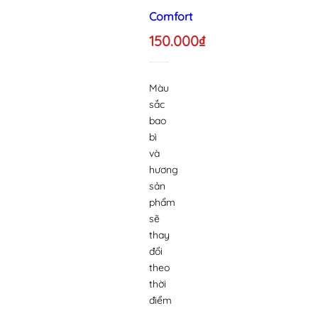
Comfort
150.000₫
Màu
sắc
bao
bì
và
hương
sản
phẩm
sẽ
thay
đổi
theo
thời
điểm