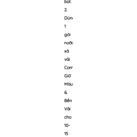
bọt.
2.
Dùng
1
gói
nước
xả
vải
Comfort
Giữ
Màu
&
Bền
Vải
cho
10-
15