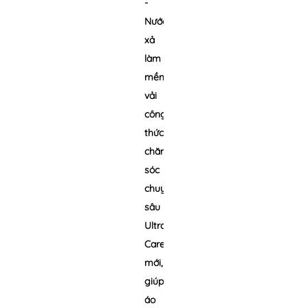
-
Nước
xả
làm
mềm
vải
công
thức
chăm
sóc
chuyên
sâu
Ultra
Care
mới,
giúp
áo