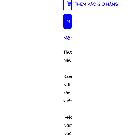
THÊM VÀO GIỎ HÀNG
MUA NGAY
Mô tả sản phẩm
Thương
hiệu
Comfort
Nơi
sản
xuất:
Việt
Nam
Ngày