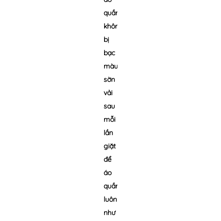
quần
không
bị
bạc
màu,
sờn
vải
sau
mỗi
lần
giặt
để
áo
quần
luôn
như