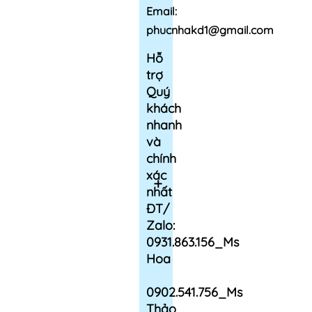
Email:
phucnhakd1@gmail.com
Hỗ
trợ
Quý
khách
nhanh
và
chính
xác
nhất
ĐT/
Zalo:
0931.863.156_Ms
Hoa
0902.541.756_Ms
Thảo