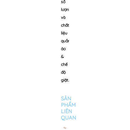
số
lượng
và
chất
liệu
quần
áo
&
chế
độ
giặt.
SẢN
PHẨM
LIÊN
QUAN