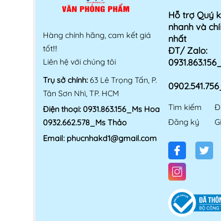
Hỗ trợ Quý 
nhanh và chí
Hàng chính hãng, cam kết giá
nhất
tốt!!!
ĐT/ Zalo:
Liên hệ với chúng tôi
0931.863.15
Trụ sở chính:
63 Lê Trọng Tấn, P.
0902.541.75
Tân Sơn Nhì, TP. HCM
Tìm kiếm
Đ
Điện thoại:
0931.863.156_Ms Hoa
Đăng ký
G
0932.662.578_Ms Thảo
Email:
phucnhakd1@gmail.com