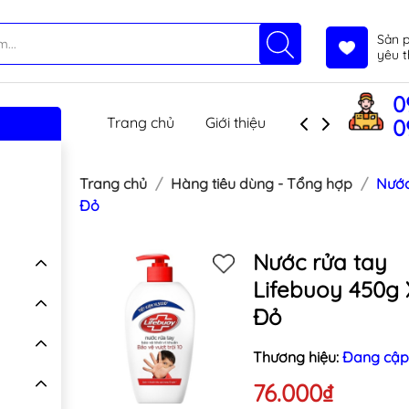
Sản 
yêu t
0
Trang chủ
Giới thiệu
Sản phẩm
T
0
Trang chủ
Hàng tiêu dùng - Tổng hợp
Nước
Đỏ
Nước rửa tay
Lifebuoy 450g
Đỏ
Thương hiệu:
Đang cập
76.000₫