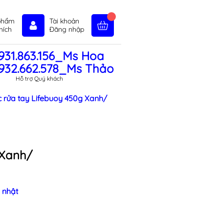
phẩm
Tài khoản
hích
Đăng nhập
931.863.156_Ms Hoa
in tức
Liên hệ
Chính sách
932.662.578_Ms Thảo
Hỗ trợ Quý khách
 rửa tay Lifebuoy 450g Xanh/
 Xanh/
 nhật