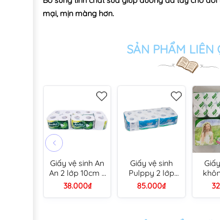
Bổ sung tinh chất sữa giúp dưỡng da tay cho đô
mại, mịn màng hơn.
SẢN PHẨM LIÊN
Giấy vệ sinh An
Giấy vệ sinh
Giấy
An 2 lớp 10cm x
Pulppy 2 lớp
khôn
12cm (lốc 10
10cm x 10cm (8)
Gòn C
38.000₫
85.000₫
32
cuộn/ bành 10
lốc)