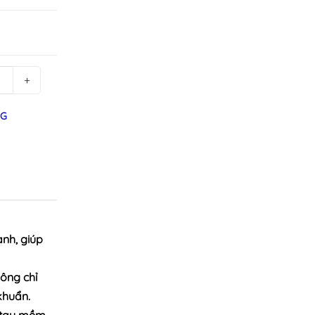
+
NG
anh, giúp
ông chỉ
khuẩn.