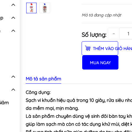
Mô tả đang cập nhật
ợp
n
−
Số lượng:
THÊM VÀO GIỎ HÀ
MUA NGAY
Mô tả sản phẩm
Công dụng:
Sạch vi khuẩn hiệu quả trong 10 giây, rửa siêu nh
Giảm
da mềm mại, mịn màng.
Là sản phẩm chuyên dùng vệ sinh đôi bàn tay kh
giúp làm sạch mà còn có tác dụng khử mùi, diệt 