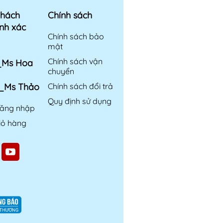
khách
Chính sách
nh xác
Chính sách bảo
mật
Chính sách vận
6_Ms Hoa
chuyển
6_Ms Thảo
Chính sách đổi trả
Quy định sử dụng
ăng nhập
iỏ hàng