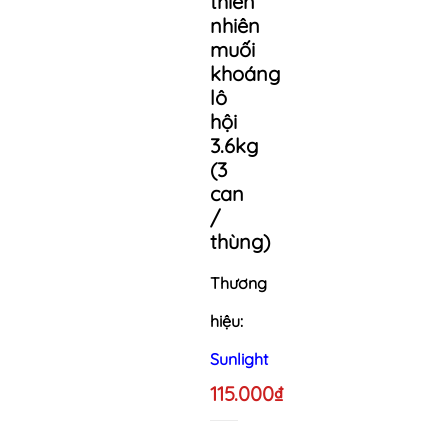
thiên
nhiên
muối
khoáng
lô
hội
3.6kg
(3
can
/
thùng)
Thương
hiệu:
Sunlight
115.000₫