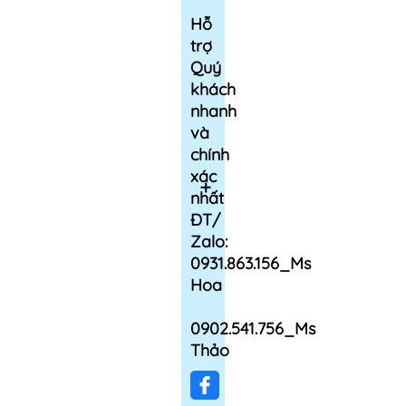
Hỗ
trợ
Quý
khách
nhanh
và
chính
xác
nhất
ĐT/
Zalo:
0931.863.156_Ms
Hoa
0902.541.756_Ms
Thảo