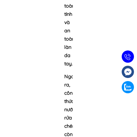
toàn lành
tính
và
an
toàn với
làn
da
tay.
Ngoài
ra,
công
thức
nước
rửa
chén
còn