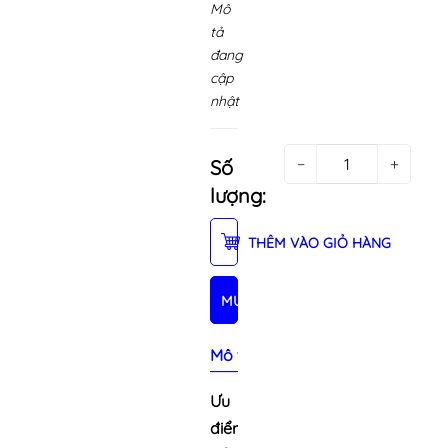
Mô
tả
đang
cập
nhật
−
+
Số
lượng:
THÊM VÀO GIỎ HÀNG
MUA NGAY
Mô tả sản phẩm
Ưu
điểm