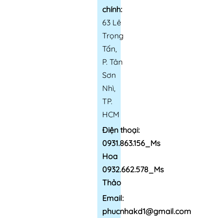
chính:
63 Lê
Trọng
Tấn,
P. Tân
Sơn
Nhì,
TP.
HCM
Điện thoại:
0931.863.156_Ms
Hoa
0932.662.578_Ms
Thảo
Email:
phucnhakd1@gmail.com