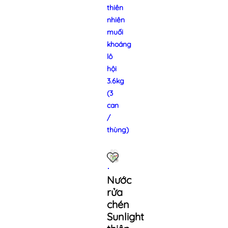
thiên
nhiên
muối
khoáng
lô
hội
3.6kg
(3
can
/
thùng)
Nước
rửa
chén
Sunlight