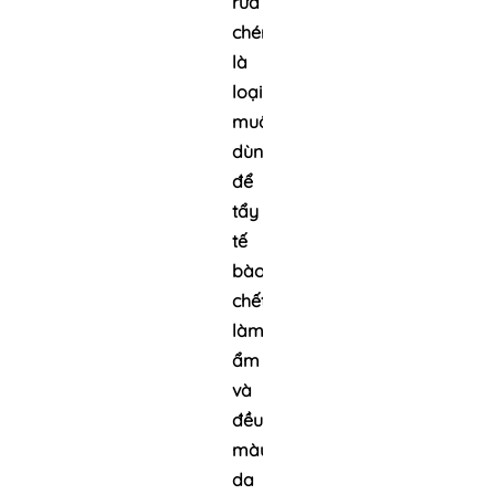
rửa
chén
là
loại
muối
dùng
để
tẩy
tế
bào
chết,
làm
ẩm
và
đều
màu
da