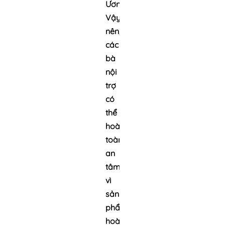
Ương.
Vậy
nên,
các
bà
nội
trợ
có
thể
hoàn
toàn
an
tâm
vì
sản
phẩm
hoàn