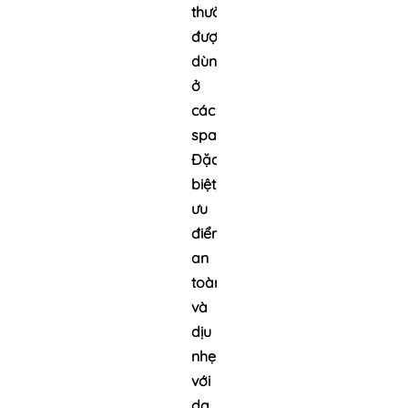
thường
được
dùng
ở
các
spa.
Đặc
biệt,
ưu
điểm
an
toàn
và
dịu
nhẹ
với
da