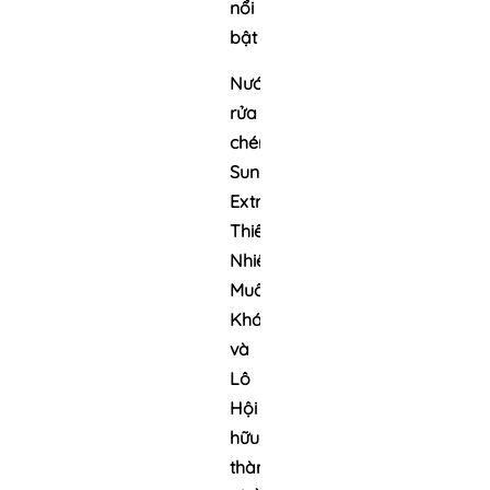
nổi
bật
Nước
rửa
chén
Sunlight
Extra
Thiên
Nhiên
Muối
Kháng
và
Lô
Hội sở
hữu
thành