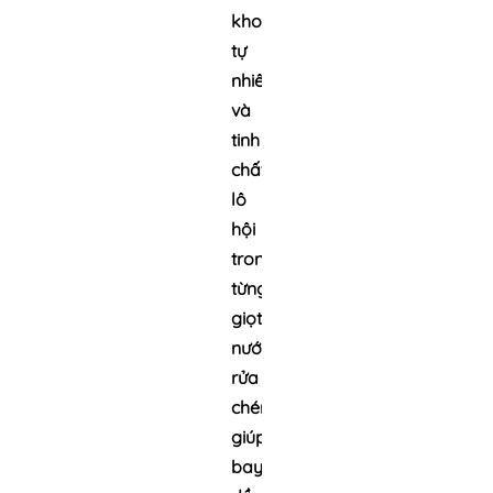
khoáng
tự
nhiên
và
tinh
chất
lô
hội
trong
từng
giọt
nước
rửa
chén
giúp đánh
bay