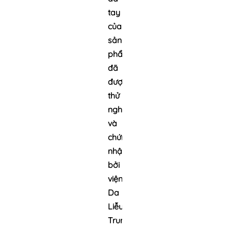
tay
của
sản
phẩm
đã
được
thử
nghiệm
và
chứng
nhận
bởi
viện
Da
Liễu
Trung