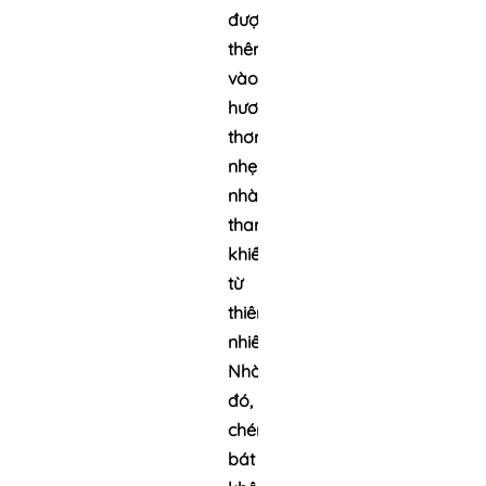
được
thêm
vào
hương
thơm
nhẹ
nhàng,
thanh
khiết
từ
thiên
nhiên.
Nhờ
đó,
chén
bát