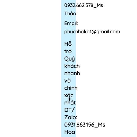
0932.662.578_Ms
Thảo
Email:
phucnhakd1@gmail.com
Hỗ
trợ
Quý
khách
nhanh
và
chính
xác
nhất
ĐT/
Zalo:
0931.863.156_Ms
Hoa