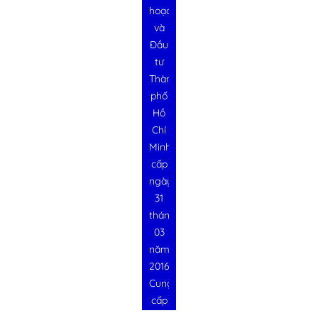
hoạch
và
Đầu
tư
Thành
phố
Hồ
Chí
Minh
cấp
ngày
31
tháng
03
năm
2016
Cung
cấp
bởi