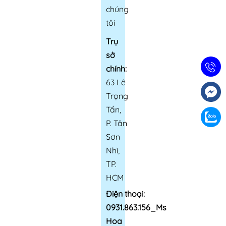
chúng
tôi
Trụ
sở
chính:
63 Lê
Trọng
Tấn,
P. Tân
Sơn
Nhì,
TP.
HCM
Điện thoại:
0931.863.156_Ms
Hoa