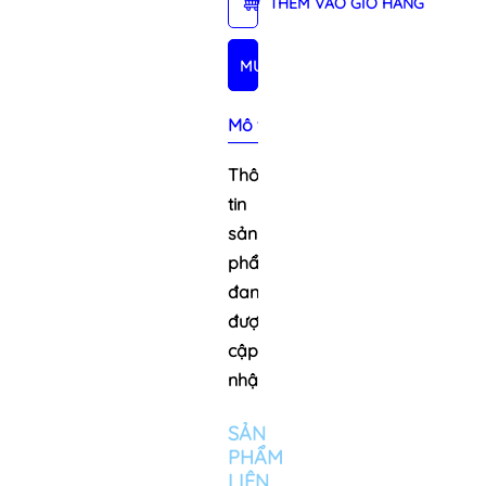
THÊM VÀO GIỎ HÀNG
MUA NGAY
Mô tả sản phẩm
Thông
tin
sản
phẩm
đang
được
cập
nhật
SẢN
PHẨM
LIÊN