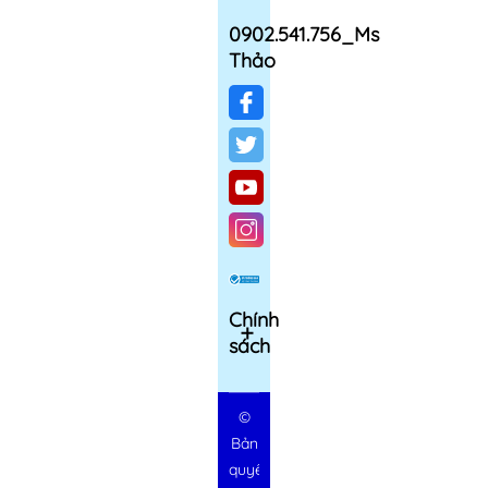
0902.541.756_Ms
Thảo
Chính
sách
©
Bản
quyền