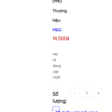
(48)
Thương
hiệu:
M&G
14.500₫
Mô
tả
đang
cập
nhật
−
+
Số
lượng: