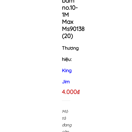
bấm
no.10-
1M
Max
Ms90138
(20)
Thương
hiệu:
King
Jim
4.000₫
Mô
tả
đang
cập