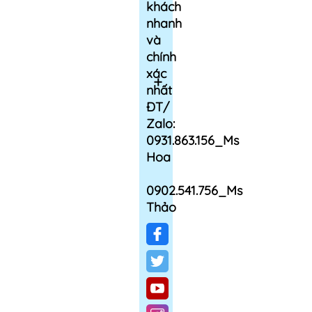
khách
nhanh
và
chính
xác
nhất
ĐT/
Zalo:
0931.863.156_Ms
Hoa
0902.541.756_Ms
Thảo