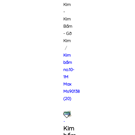
Kim
-
Kim
Bấm
- Gỡ
Kim
Kim
bấm
no.10-
1M
Max
Ms90138
(20)
Kim