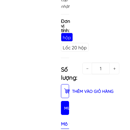
nhật
Đơn
vị
tính:
hộp
Lốc 20 hộp
−
+
Số
lượng:
THÊM VÀO GIỎ HÀNG
MUA NGAY
Mô tả sản phẩm