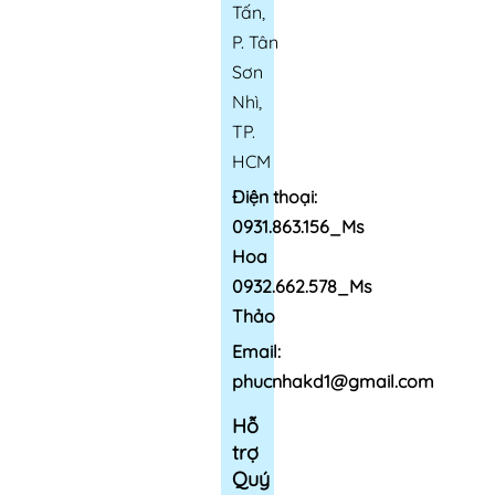
Tấn,
P. Tân
Sơn
Nhì,
TP.
HCM
Điện thoại:
0931.863.156_Ms
Hoa
0932.662.578_Ms
Thảo
Email:
phucnhakd1@gmail.com
Hỗ
trợ
Quý