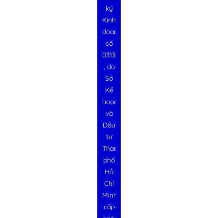
ký
Kinh
doanh
số
0313728340
, do
Sở
Kế
hoạch
và
Đầu
tư
Thành
phố
Hồ
Chí
Minh
cấp