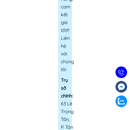
cam
kết
giá
tốt!!!
Liên
hệ
với
chúng
tôi
Trụ
sở
chính:
63 Lê
Trọng
Tấn,
P. Tân