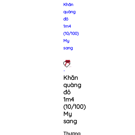
Khăn
quàng
đỏ
1m4
(10/100)
My
sang
Khăn
quàng
đỏ
1m4
(10/100)
My
sang
Thương