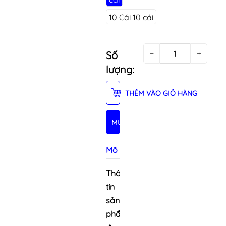
10 Cái 10 cái
−
+
Số
lượng:
THÊM VÀO GIỎ HÀNG
MUA NGAY
Mô tả sản phẩm
Thông
tin
sản
phẩm