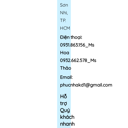
Sơn
Nhì,
TP.
HCM
Điện thoại:
0931.863.156_Ms
Hoa
0932.662.578_Ms
Thảo
Email:
phucnhakd1@gmail.com
Hỗ
trợ
Quý
khách
nhanh