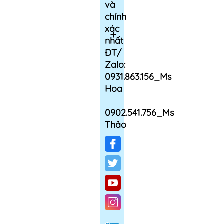
và
chính
xác
nhất
ĐT/
Zalo:
0931.863.156_Ms
Hoa
0902.541.756_Ms
Thảo