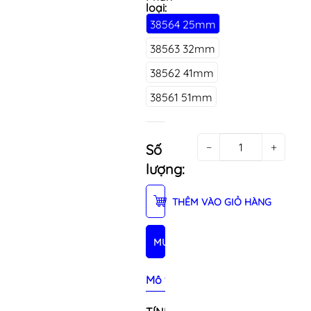
loại:
38564 25mm
38563 32mm
38562 41mm
38561 51mm
−
+
Số
lượng:
THÊM VÀO GIỎ HÀNG
MUA NGAY
Mô tả sản phẩm