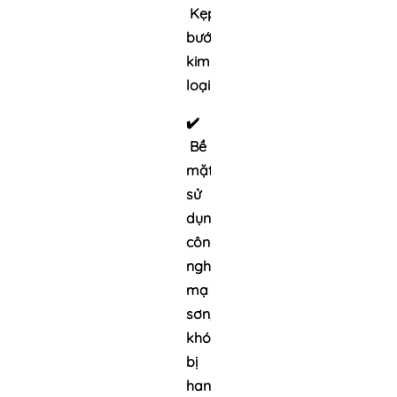
Kẹp
bướm
kim
loại
✔️
Bề
mặt
sử
dụng
công
nghệ
mạ
sơn,
khó
bị
han