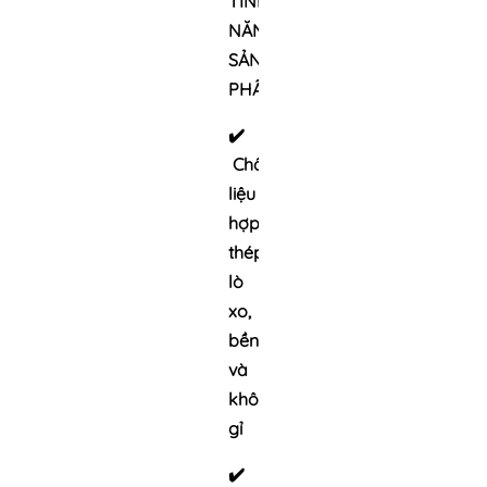
TÍNH
NĂNG
SẢN
PHẨM:
✔️
Chất
liệu
hợp
thép
lò
xo,
bền
và
không
gỉ
✔️