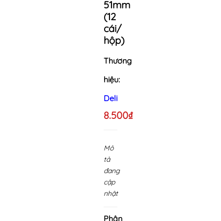
51mm
(12
cái/
hộp)
Thương
hiệu:
Deli
8.500₫
Mô
tả
đang
cập
nhật
Phân