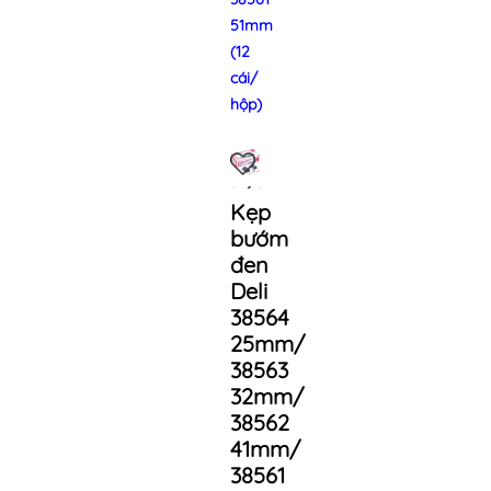
51mm
(12
cái/
hộp)
Kẹp
bướm
đen
Deli
38564
25mm/
38563
32mm/
38562
41mm/
38561