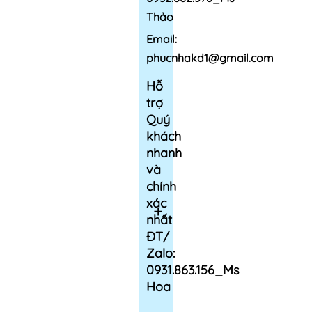
Thảo
Email:
phucnhakd1@gmail.com
Hỗ
trợ
Quý
khách
nhanh
và
chính
xác
nhất
ĐT/
Zalo:
0931.863.156_Ms
Hoa