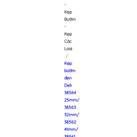
-
Kẹp
Bướm
-
Kẹp
Các
Loại
Kẹp
bướm
đen
Deli
38564
25mm/
38563
32mm/
38562
41mm/
38561