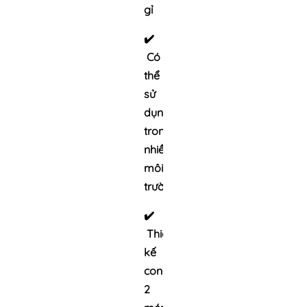
gỉ
✔️
Có
thể
sử
dụng
trong
nhiều
môi
trường
✔️
Thiết
kế
cong
2