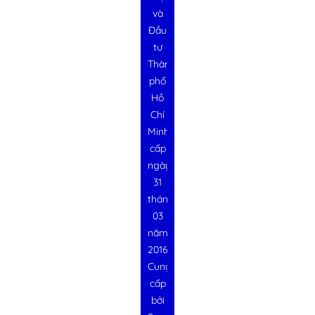
và
Đầu
tư
Thành
phố
Hồ
Chí
Minh
cấp
ngày
31
tháng
03
năm
2016
Cung
cấp
bởi