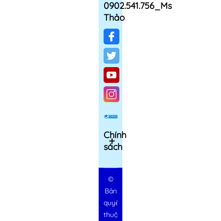
0902.541.756_Ms
Thảo
Chính
sách
©
Bản
quyền
thuộc