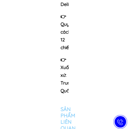
Deli
👉
Quy
cách:
12
chiếc/hộp
👉
Xuất
xứ:
Trung
Quốc
SẢN
PHẨM
LIÊN
QUAN