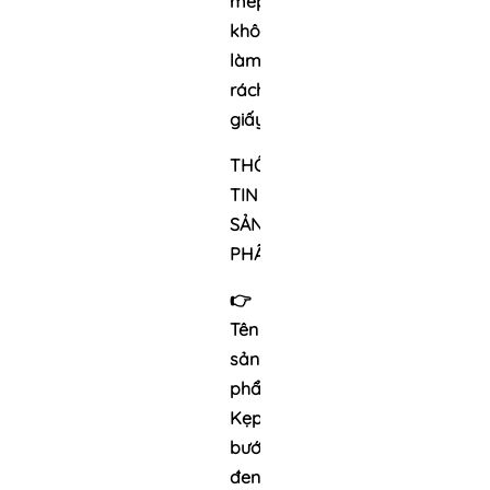
mép,
không
làm
rách
giấy
THÔNG
TIN
SẢN
PHẨM:
👉
Tên
sản
phẩm:
Kẹp
bướm
đen