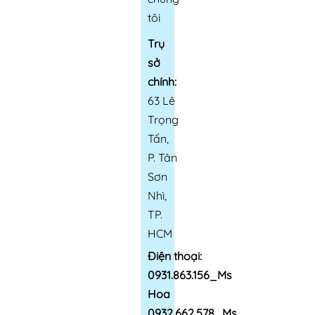
tôi
Trụ
sở
chính:
63 Lê
Trọng
Tấn,
P. Tân
Sơn
Nhì,
TP.
HCM
Điện thoại:
0931.863.156_Ms
Hoa
0932.662.578_Ms