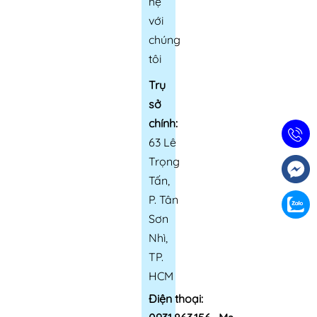
hệ
với
chúng
tôi
Trụ
sở
chính:
63 Lê
Trọng
Tấn,
P. Tân
Sơn
Nhì,
TP.
HCM
Điện thoại: