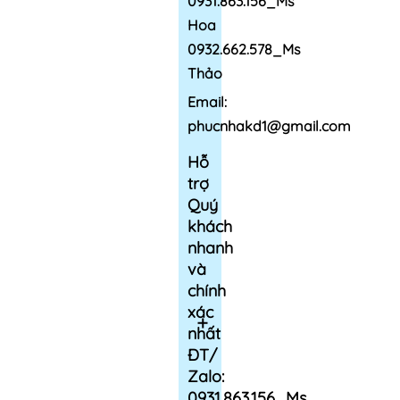
0931.863.156_Ms
Hoa
0932.662.578_Ms
Thảo
Email:
phucnhakd1@gmail.com
Hỗ
trợ
Quý
khách
nhanh
và
chính
xác
nhất
ĐT/
Zalo:
0931.863.156_Ms