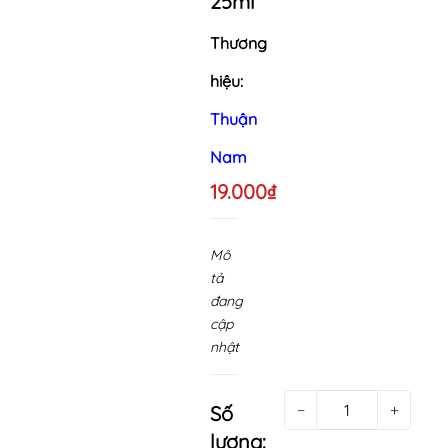
25ml
Thương
hiệu:
Thuận
Nam
19.000₫
Mô
tả
đang
cập
nhật
−
+
Số
lượng: