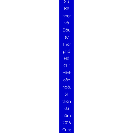
Sở
Kế
hoạch
và
Đầu
tư
Thành
phố
Hồ
Chí
Minh
cấp
ngày
31
tháng
03
năm
2016
Cung