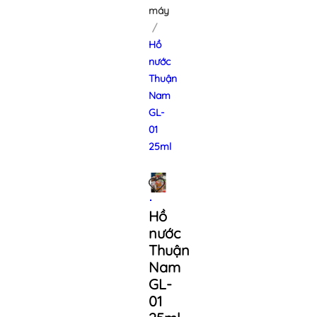
máy
Hồ
nước
Thuận
Nam
GL-
01
25ml
Hồ
nước
Thuận
Nam
GL-
01