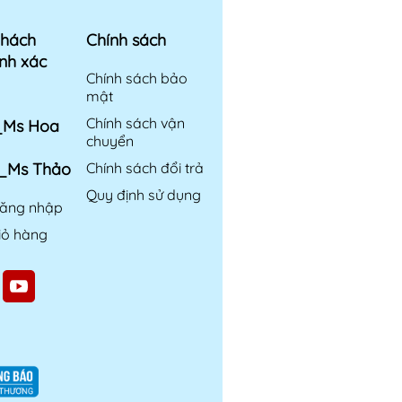
khách
Chính sách
nh xác
Chính sách bảo
mật
Chính sách vận
6_Ms Hoa
chuyển
6_Ms Thảo
Chính sách đổi trả
Quy định sử dụng
ăng nhập
iỏ hàng