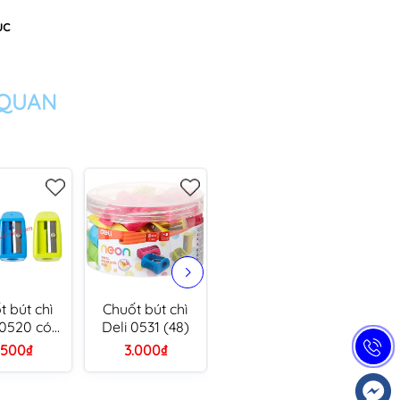
ục
 QUAN
t bút chì
Chuốt bút chì
Chuốt bút chì
Chuố
 0520 có
Deli 0531 (48)
Deli 0554 hình
Deli
tay (36)
tròn
.500₫
3.000₫
10.000₫
1