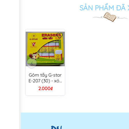
SẢN PHẨM ĐÃ
Gôm tẩy G-star
E-207 (30) - xóa
bút chì gstar
2.000₫
E207