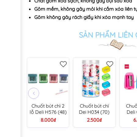
Chất gôm xóa sạch, không gây bụi sau xóa
Gôm mềm, không gây mỏi khi cầm xóa liên t
Gôm không gây rách giấy khi xóa mạnh tay
SẢN PHẨM LIÊN
Chuốt bút chì 2
Chuốt bút chì
Chuố
lỗ Deli H576 (48)
Dei H034 (70)
Deli
đệm 
8.000₫
2.500₫
6