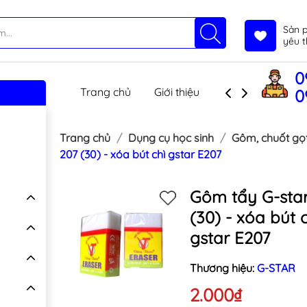
Sản 
yêu t
0
Trang chủ
Giới thiệu
Sản phẩm
T
0
Trang chủ
Dụng cụ học sinh
Gôm, chuốt gọt,
207 (30) - xóa bút chì gstar E207
Gôm tẩy G-star
(30) - xóa bút c
gstar E207
Thương hiệu:
G-STAR
2.000₫