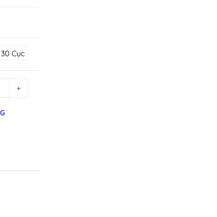
 30 Cục
+
NG