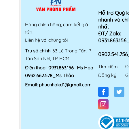
Hỗ trợ Quý 
nhanh và chí
Hàng chính hãng, cam kết giá
nhất
tốt!!!
ĐT/ Zalo:
Liên hệ với chúng tôi
0931.863.15
Trụ sở chính:
63 Lê Trọng Tấn, P.
0902.541.75
Tân Sơn Nhì, TP. HCM
Tìm kiếm
Đ
Điện thoại:
0931.863.156_Ms Hoa
Đăng ký
G
0932.662.578_Ms Thảo
Email:
phucnhakd1@gmail.com