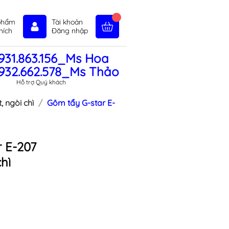
phẩm
Tài khoản
hích
Đăng nhập
931.863.156_Ms Hoa
in tức
Liên hệ
Chính sách
932.662.578_Ms Thảo
Hỗ trợ Quý khách
 ngòi chì
Gôm tẩy G-star E-
 E-207
hì