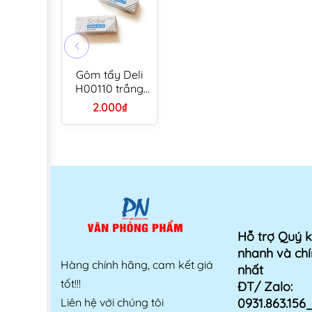
Gôm tẩy Deli
H00110 trắng
(30)
2.000₫
Hỗ trợ Quý 
nhanh và chí
Hàng chính hãng, cam kết giá
nhất
tốt!!!
ĐT/ Zalo:
Liên hệ với chúng tôi
0931.863.15