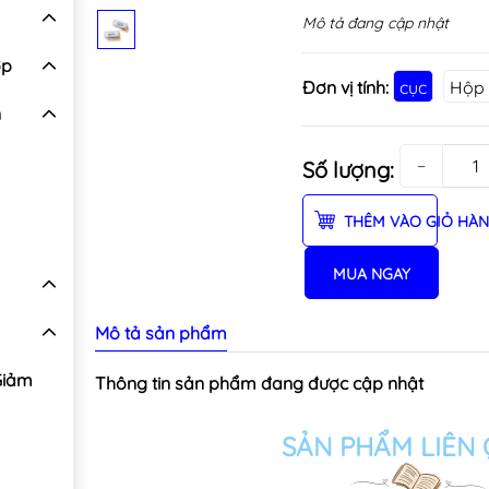
Mô tả đang cập nhật
ợp
Đơn vị tính:
cục
Hộp 
n
−
Số lượng:
THÊM VÀO GIỎ HÀ
MUA NGAY
Mô tả sản phẩm
Giảm
Thông tin sản phẩm đang được cập nhật
SẢN PHẨM LIÊN