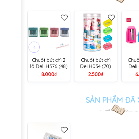
Chuốt bút chì 2
Chuốt bút chì
Chuố
lỗ Deli H576 (48)
Dei H034 (70)
Deli
đệm 
8.000₫
2.500₫
6
SẢN PHẨM ĐÃ