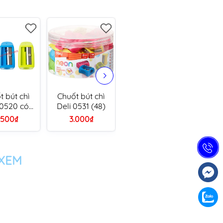
t bút chì
Chuốt bút chì
Chuốt bút chì
Chuố
 0520 có
Deli 0531 (48)
Deli 0554 hình
Deli
tay (36)
tròn
.500₫
3.000₫
10.000₫
1
 XEM