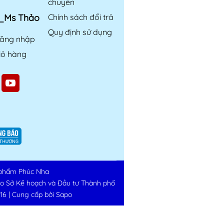
chuyển
6_Ms Thảo
Chính sách đổi trả
Quy định sử dụng
ăng nhập
iỏ hàng
phẩm Phúc Nha
do Sở Kế hoạch và Đầu tư Thành phố
16
|
Cung cấp bởi
Sapo