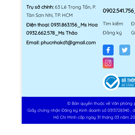
Trụ sở chính:
63 Lê Trọng Tấn, P.
0902.541.75
Tân Sơn Nhì, TP. HCM
Tìm kiếm
Đ
Điện thoại:
0931.863.156_Ms Hoa
Đăng ký
G
0932.662.578_Ms Thảo
Email:
phucnhakd1@gmail.com
© Bản quyền thuộc về
Văn phòng 
Giấy chứng nhận Đăng ký Kinh doanh số 0313728340 , 
Hồ Chí Minh cấp ngày 31 tháng 03 năm 20