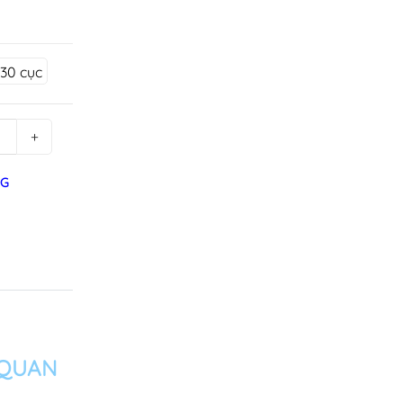
30 cục
+
NG
 QUAN