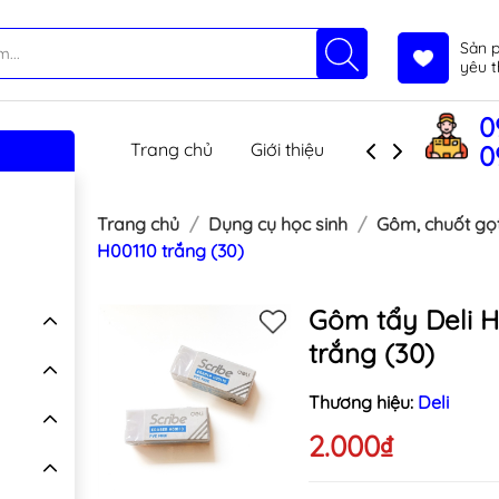
Sản 
yêu t
0
Trang chủ
Giới thiệu
Sản phẩm
T
0
Trang chủ
Dụng cụ học sinh
Gôm, chuốt gọt,
H00110 trắng (30)
Gôm tẩy Deli H
trắng (30)
Thương hiệu:
Deli
2.000₫