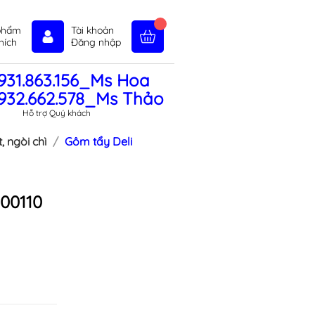
phẩm
Tài khoản
hích
Đăng nhập
931.863.156_Ms Hoa
in tức
Liên hệ
Chính sách
932.662.578_Ms Thảo
Hỗ trợ Quý khách
 ngòi chì
Gôm tẩy Deli
00110