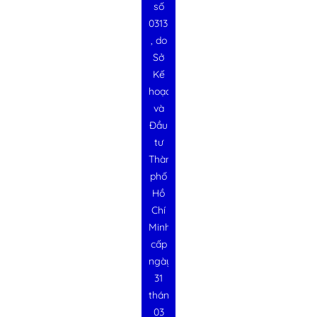
số
0313728340
, do
Sở
Kế
hoạch
và
Đầu
tư
Thành
phố
Hồ
Chí
Minh
cấp
ngày
31
tháng
03