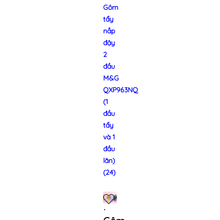
Gôm
tẩy
nắp
đậy
2
đầu
M&G
QXP963NQ
(1
đầu
tẩy
và 1
đầu
lăn)
(24)