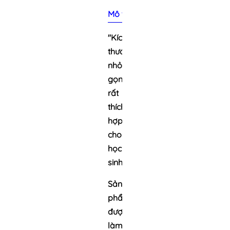
Mô tả sản phẩm
"Kích
thước
nhỏ
gọn,
rất
thích
hợp
cho
học
sinh.
Sản
phẩm
được
làm