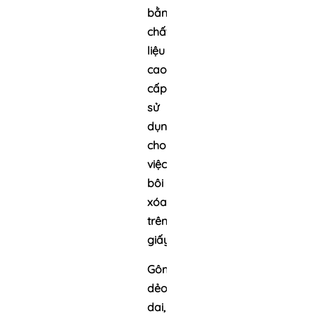
bằng
chất
liệu
cao
cấp,
sử
dụng
cho
việc
bôi
xóa
trên
giấy.
Gôm/tẩy
dẻo
dai,