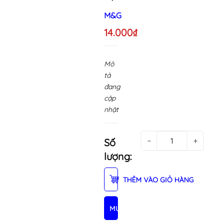
M&G
14.000₫
Mô
tả
đang
cập
nhật
−
+
Số
lượng:
THÊM VÀO GIỎ HÀNG
MUA NGAY