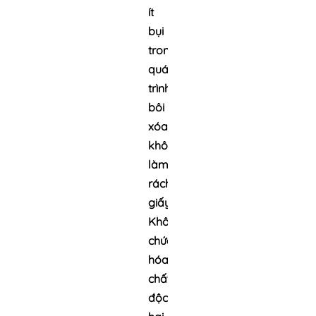
ít
bụi
trong
quá
trình
bôi
xóa,
không
làm
rách
giấy.
Không
chứa
hóa
chất
độc