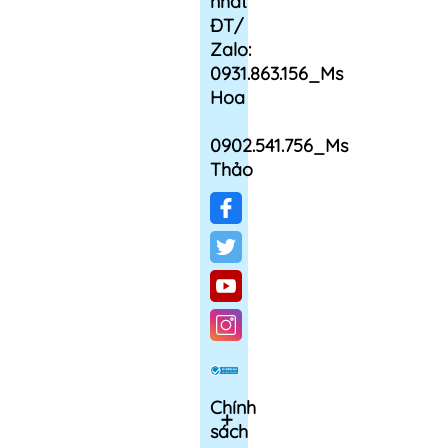
nhất
ĐT/
Zalo:
0931.863.156_Ms
Hoa
0902.541.756_Ms
Thảo
Chính
sách