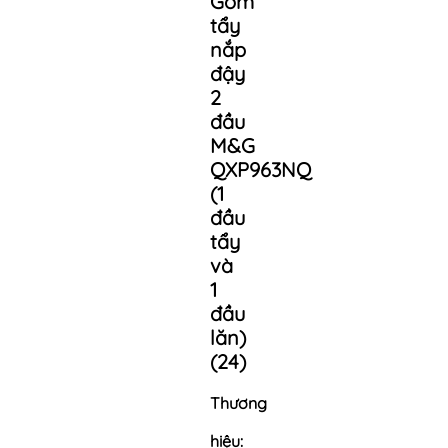
Gôm
tẩy
nắp
đậy
2
đầu
M&G
QXP963NQ
(1
đầu
tẩy
và
1
đầu
lăn)
(24)
Thương
hiệu: