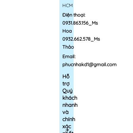
HCM
Điện thoại:
0931.863.156_Ms
Hoa
0932.662.578_Ms
Thảo
Email:
phucnhakd1@gmail.com
Hỗ
trợ
Quý
khách
nhanh
và
chính
xác