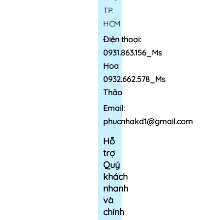
TP.
HCM
Điện thoại:
0931.863.156_Ms
Hoa
0932.662.578_Ms
Thảo
Email:
phucnhakd1@gmail.com
Hỗ
trợ
Quý
khách
nhanh
và
chính