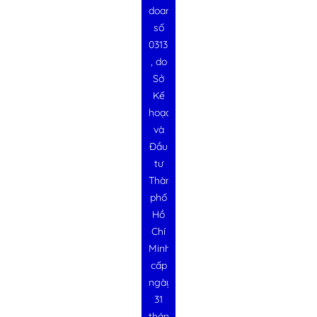
doanh
số
0313728340
, do
Sở
Kế
hoạch
và
Đầu
tư
Thành
phố
Hồ
Chí
Minh
cấp
ngày
31
tháng