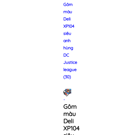
Gôm
màu
Deli
XP104
siêu
anh
hùng
DC
Justice
league
(30)
Gôm
màu
Deli
XP104