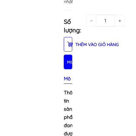
nhật
−
+
Số
lượng:
THÊM VÀO GIỎ HÀNG
MUA NGAY
Mô tả sản phẩm
Thông
tin
sản
phẩm
đang
được