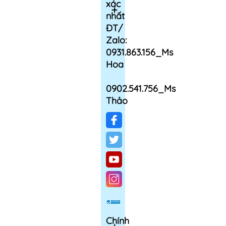
xác
nhất
ĐT/
Zalo:
0931.863.156_Ms
Hoa
0902.541.756_Ms
Thảo
Chính