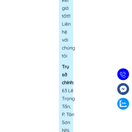
kết
giá
tốt!!!
Liên
hệ
với
chúng
tôi
Trụ
sở
chính:
63 Lê
Trọng
Tấn,
P. Tân
Sơn
Nhì,