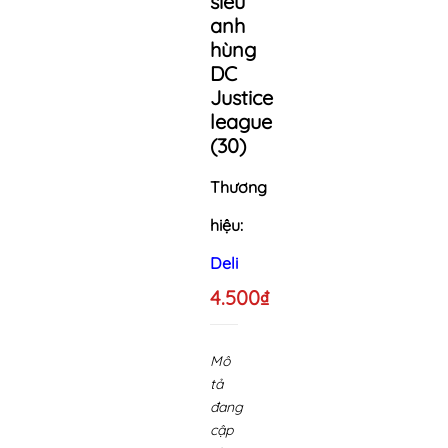
siêu
anh
hùng
DC
Justice
league
(30)
Thương
hiệu:
Deli
4.500₫
Mô
tả
đang
cập