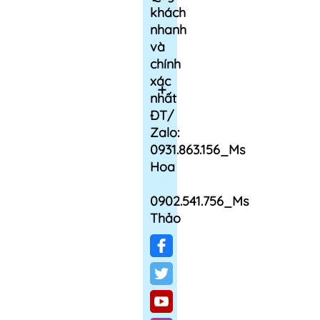
khách
nhanh
và
chính
xác
nhất
ĐT/
Zalo:
0931.863.156_Ms
Hoa
0902.541.756_Ms
Thảo