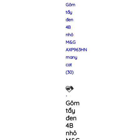
Gôm
tẩy
đen
4B
nhỏ
M&G
AXP963HN
many
cat
(30)
Gôm
tẩy
đen
4B
nhỏ