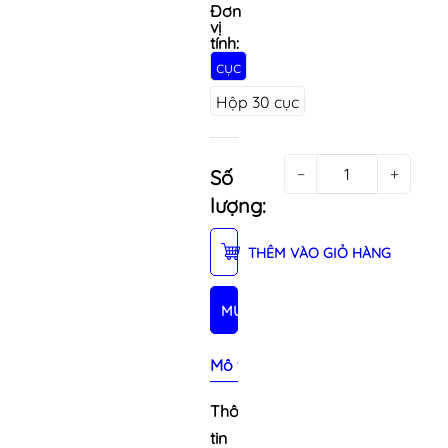
Đơn
vị
tính:
cục
Hộp 30 cục
−
+
Số
lượng:
THÊM VÀO GIỎ HÀNG
MUA NGAY
Mô tả sản phẩm
Thông
tin