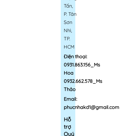
Tấn,
P. Tân
Sơn
Nhì,
TP.
HCM
Điện thoại:
0931.863.156_Ms
Hoa
0932.662.578_Ms
Thảo
Email:
phucnhakd1@gmail.com
Hỗ
trợ
Quý