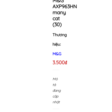
M&G
AXP963HN
many
cat
(30)
Thương
hiệu:
M&G
3.500₫
Mô
tả
đang
cập
nhật