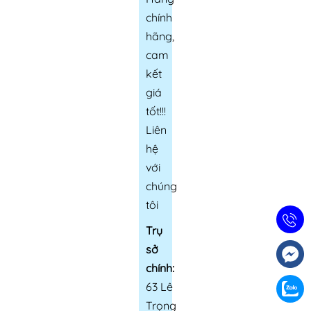
chính
hãng,
cam
kết
giá
tốt!!!
Liên
hệ
với
chúng
tôi
Trụ
sở
chính:
63 Lê
Trọng