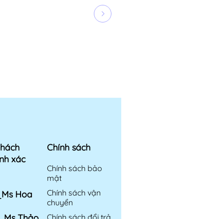
khách
Chính sách
nh xác
Chính sách bảo
mật
Chính sách vận
6_Ms Hoa
chuyển
6_Ms Thảo
Chính sách đổi trả