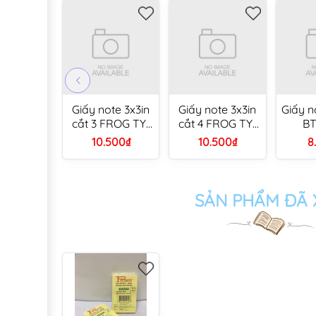
Giấy note 3x3in
Giấy note 3x3in
Giấy n
cắt 3 FROG TY-
cắt 4 FROG TY-
BT
8868, màu
8869, màu
3x2i
10.500₫
10.500₫
8
pastel, 80 tờ
pastel, 80 tờ
giấy K
(40)
(40)
SẢN PHẨM ĐÃ