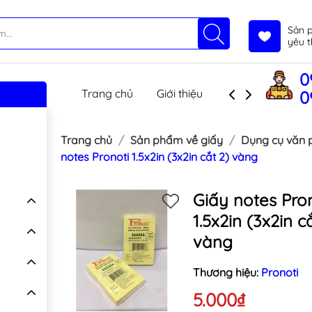
Sản 
yêu t
0
Trang chủ
Giới thiệu
Sản phẩm
T
0
Trang chủ
Sản phẩm về giấy
Dụng cụ văn 
notes Pronoti 1.5x2in (3x2in cắt 2) vàng
Giấy notes Pro
1.5x2in (3x2in c
vàng
Thương hiệu:
Pronoti
5.000₫