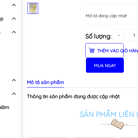
Mô tả đang cập nhật
ợp
n
−
Số lượng:
THÊM VÀO GIỎ HÀ
MUA NGAY
Mô tả sản phẩm
Thông tin sản phẩm đang được cập nhật
Giảm
SẢN PHẨM LIÊN