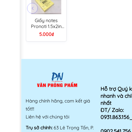
Giấy notes
Pronoti 1.5x2in
(3x2in cắt 2)
5.000₫
vàng
Hỗ trợ Quý 
nhanh và chí
Hàng chính hãng, cam kết giá
nhất
tốt!!!
ĐT/ Zalo:
Liên hệ với chúng tôi
0931.863.15
Trụ sở chính:
63 Lê Trọng Tấn, P.
0902.541.75