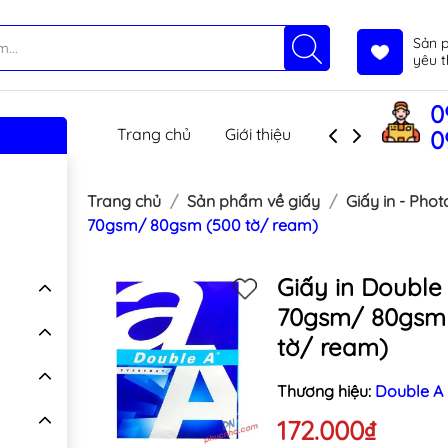
Sản 
yêu t
0
Trang chủ
Giới thiệu
Sản phẩm
T
0
Trang chủ
Sản phẩm về giấy
Giấy in - Pho
70gsm/ 80gsm (500 tờ/ ream)
Giấy in Double
70gsm/ 80gsm
tờ/ ream)
Thương hiệu:
Double A
172.000₫