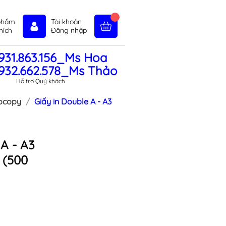
phẩm
Tài khoản
hích
Đăng nhập
931.863.156_Ms Hoa
in tức
Liên hệ
Chính sách
932.662.578_Ms Thảo
Hỗ trợ Quý khách
tocopy
Giấy in Double A - A3
 A - A3
 (500