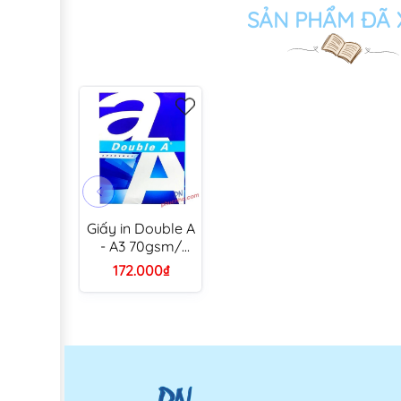
SẢN PHẨM ĐÃ
Giấy in Double A
- A3 70gsm/
80gsm (500 tờ/
172.000₫
ream)