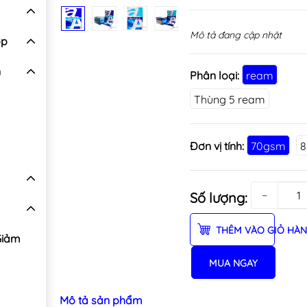
Mô tả đang cập nhật
ợp
n
Phân loại:
ream
Thùng 5 ream
Đơn vị tính:
70gsm
−
Số lượng:
THÊM VÀO GIỎ HÀ
Giảm
MUA NGAY
Mô tả sản phẩm