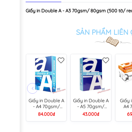
Giấy in Double A - A3 70gsm/ 80gsm (500 tờ/ r
SẢN PHẨM LIÊN
Giấy in Double A
Giấy in Double A
Giấy 
- A4 70gsm/
- A5 70gsm/
A4 
80gsm (500 tờ/
80gsm (500 tờ/
80gsm
84.000₫
43.000₫
69
ream)
ream)
r