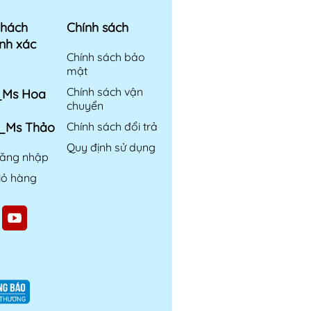
khách
Chính sách
nh xác
Chính sách bảo
mật
Chính sách vận
6_Ms Hoa
chuyển
6_Ms Thảo
Chính sách đổi trả
Quy định sử dụng
ăng nhập
iỏ hàng