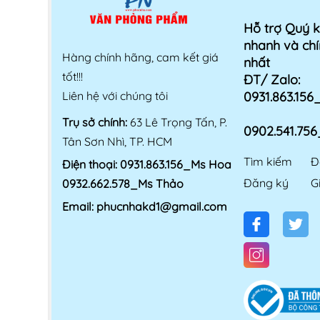
Hỗ trợ Quý 
nhanh và chí
Hàng chính hãng, cam kết giá
nhất
tốt!!!
ĐT/ Zalo:
Liên hệ với chúng tôi
0931.863.15
Trụ sở chính:
63 Lê Trọng Tấn, P.
0902.541.75
Tân Sơn Nhì, TP. HCM
Tìm kiếm
Đ
Điện thoại:
0931.863.156_Ms Hoa
Đăng ký
G
0932.662.578_Ms Thảo
Email:
phucnhakd1@gmail.com