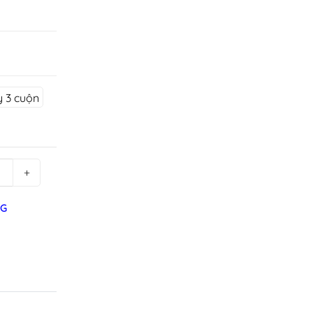
 3 cuộn
+
NG