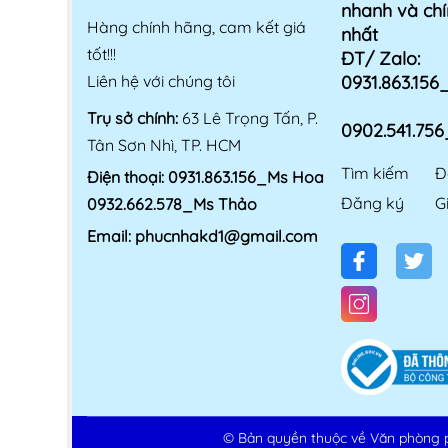
nhanh và chí
Hàng chính hãng, cam kết giá
nhất
tốt!!!
ĐT/ Zalo:
Liên hệ với chúng tôi
0931.863.15
Trụ sở chính:
63 Lê Trọng Tấn, P.
0902.541.75
Tân Sơn Nhì, TP. HCM
Tìm kiếm
Đ
Điện thoại:
0931.863.156_Ms Hoa
Đăng ký
G
0932.662.578_Ms Thảo
Email:
phucnhakd1@gmail.com
© Bản quyền thuộc về
Văn phòng 