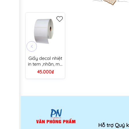
Giấy decal nhiệt
in tem ,nhãn, mã
vạch 1 tem
45.000₫
75x100mm x
30m A7 (3 cuộn/
cây)
Hỗ trợ Quý 