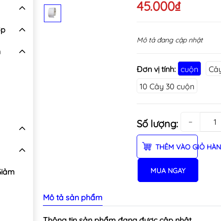
45.000₫
ợp
Mô tả đang cập nhật
n
Đơn vị tính:
cuộn
Cây
10 Cây 30 cuộn
−
Số lượng:
THÊM VÀO GIỎ HÀ
MUA NGAY
Giảm
Mô tả sản phẩm
Thông tin sản phẩm đang được cập nhật