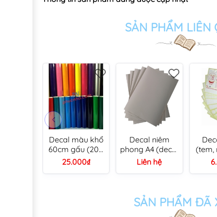
SẢN PHẨM LIÊN
Decal màu khổ
Decal niêm
Dec
60cm gấu (200
phong A4 (decal
(tem,
mét / cây)
bể)
tomy) 
25.000₫
Liên hệ
6
SẢN PHẨM ĐÃ