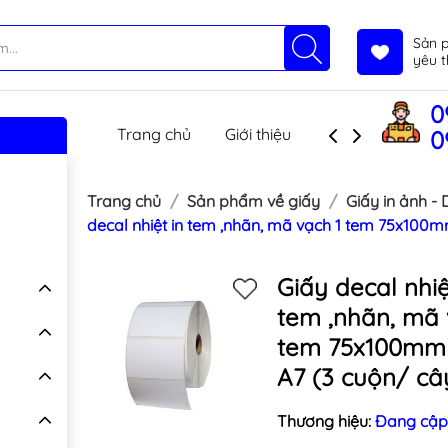
Sản 
yêu t
0
Trang chủ
Giới thiệu
Sản phẩm
T
0
Trang chủ
Sản phẩm về giấy
Giấy in ảnh -
decal nhiệt in tem ,nhãn, mã vạch 1 tem 75x100m
Giấy decal nhiệ
tem ,nhãn, mã 
tem 75x100mm
A7 (3 cuộn/ câ
Thương hiệu:
Đang cập