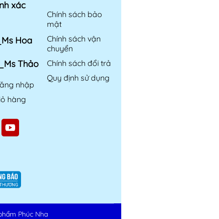
nh xác
Chính sách bảo
mật
Chính sách vận
6_Ms Hoa
chuyển
6_Ms Thảo
Chính sách đổi trả
Quy định sử dụng
ăng nhập
iỏ hàng
phẩm Phúc Nha